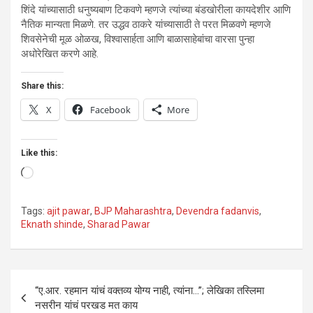
शिंदे यांच्यासाठी धनुष्यबाण टिकवणे म्हणजे त्यांच्या बंडखोरीला कायदेशीर आणि
नैतिक मान्यता मिळणे. तर उद्धव ठाकरे यांच्यासाठी ते परत मिळवणे म्हणजे
शिवसेनेची मूळ ओळख, विश्वासार्हता आणि बाळासाहेबांचा वारसा पुन्हा
अधोरेखित करणे आहे.
Share this:
X
Facebook
More
Like this:
Loading…
Tags:
ajit pawar
,
BJP Maharashtra
,
Devendra fadanvis
,
Eknath shinde
,
Sharad Pawar
Post
“ए.आर. रहमान यांचं वक्तव्य योग्य नाही, त्यांना…”; लेखिका तस्लिमा
navigation
नसरीन यांचं परखड मत काय