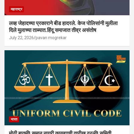
महाराष्ट्र
लव्ह जेहादच्या प्रकाराने बीड हादरले. केज पोलिसांनी मुलीला
दिले मुलाच्या ताब्यात.हिंदू समाजात तीव्र असंतोष
July 22, 2026
pavan mogrekar
भारत
मोठी बातमी! समान नागरी कायद्याची तारीख ठरली! समिती