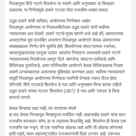
निवडणुका शिंदे गटाने शिवसेना या नावाने आणि धनुष्यबाण या चिन्हावर
लढवल्या. या निर्णयामुळे ठाकरे गटाला मोठा राजकीय धक्का बसला.
उद्धव ठाकरे यांची याचिका, आयोगाच्या निर्णयावर आक्षेप
निवडणूक आयोगाच्या या निकालाविरोधात उद्धव ठाकरे यांनी सर्वोच्च
न्यायालयात धाव घेतली. ठाकरे गटाचे मुख्य म्हणणे असे आहे की, आमदारांच्या
अपात्रतेचा मुद्दा प्रलंबित असताना निवडणूक आयोगाने केवळ आमदारांच्या
संख्याबळावर निर्णय घेणे चुकीचे होते. शिवसेनेच्या संघटनात्मक रचनेवर,
पक्षप्रमुखपदासह प्रमुख पदांवर आपलेच नियंत्रण असल्याचे ठाकरे गटाने
न्यायालयाच्या निदर्शनास आणून दिले. म्हणजेच, संघटना एकीकडे आणि
विधिमंडळ दुसरीकडे, अशा परिस्थितीत आयोगाने केवळ विधिमंडळाचा निकष
लावणे अन्यायकारक असल्याचा युक्तिवाद करण्यात आला. सर्वोच्च न्यायालयाने
यापूर्वी निवडणूक आयोगाच्या निर्णयाला स्थगिती देण्यास नकार दिला होता.
परिणामी, शिंदे गटाकडे शिवसेना हे नाव आणि धनुष्यबाण चिन्ह कायम राहिले.
उद्धव ठाकरे यांच्या गटाला ‘शिवसेना (UBT)’ हे नाव आणि ‘मशाल’ हे चिन्ह
वापरावे लागले.
केवळ चिन्हाचा लढा नाही, तर वारशाचा संघर्ष
हा वाद केवळ निवडणूक चिन्हापुरता मर्यादित नाही. बाळासाहेब ठाकरे यांचा खरा
राजकीय वारसदार कोण, हा या लढ्याचा केंद्रबिंदू आहे. शिवसेना ही केवळ एक
राजकीय पक्ष नसून, ती एक भावनिक ओळख आहे आणि ती ओळख कोणाच्या
हाती राहते, यावर महाराष्ट्रातील राजकारणाची दिशा ठरणार आहे. एकनाथ