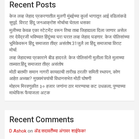
Recent Posts
केज लव्ह जेहाद प्रकरणातील मुलगी मुंबईच्या कुर्ला भागातून आई वडिलांकडे
सुपूर्द. विराट हिंदू जनआक्रोश मोर्चाचा घेतला धसका
मुलीच्या केवळ एका स्टेटमेंट वरून तिचा ताबा जिहाद्याला दिला जाणार असेल
तर देवेंद्रजी भविष्यात हिंदूंच्या घरा घरात लव्ह जेहाद घडणार. केज पोलिसांच्या
भूमिकेवरून हिंदू समाजात तीव्र असंतोष.31जुलै ला हिंदू समाजाचा विराट
मोर्चा.
लव्ह जेहादच्या प्रकाराने बीड हादरले. केज पोलिसांनी मुलीला दिले मुलाच्या
ताब्यात.हिंदू समाजात तीव्र असंतोष
मोठी बातमी! समान नागरी कायद्याची तारीख ठरली! समिती स्थापन, कोण
आहेत अध्यक्ष? मुख्यमंत्र्यांची विधानसभेत मोठी घोषणी
मोहरम मिरवणुकीत ३० हजार जणांना ठार मारण्‍याचा कट उधळला; पुण्‍याच्‍या
माथेफिरू फैयाजला अटक
Recent Comments
D Ashok
on
ॲड.सदावर्तेंच्या अंगावर शाईफेक!