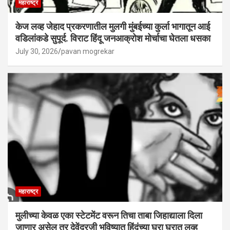
महाराष्ट्र
केज लव्ह जेहाद प्रकरणातील मुलगी मुंबईच्या कुर्ला भागातून आई
वडिलांकडे सुपूर्द. विराट हिंदू जनआक्रोश मोर्चाचा घेतला धसका
July 30, 2026
pavan mogrekar
महाराष्ट्र
मुलीच्या केवळ एका स्टेटमेंट वरून तिचा ताबा जिहाद्याला दिला
जाणार असेल तर देवेंद्रजी भविष्यात हिंदूंच्या घरा घरात लव्ह