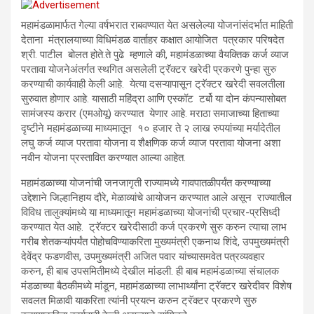
महामंडळामार्फत गेल्या वर्षभरात राबवण्यात येत असलेल्या योजनांसंदर्भात माहिती
देताना मंत्रालयाच्या विधिमंडळ वार्ताहर कक्षात आयोजित पत्रकार परिषदेत
श्री. पाटील बोलत होते.ते पुढे म्हणाले की, महामंडळाच्या वैयक्तिक कर्ज व्याज
परतावा योजनेअंतर्गत स्थगित असलेली ट्रॅक्टर खरेदी प्रकरणे पुन्हा सुरु
करण्याची कार्यवाही केली आहे. येत्या दसऱ्यापासून ट्रॅक्टर खरेदी सवलतीला
सुरुवात होणार आहे. यासाठी महिंद्रा आणि एस्कॉट टर्बो या दोन कंपन्यासोबत
सामंजस्य करार (एमओयू) करण्यात येणार आहे. मराठा समाजाच्या हिताच्या
दृष्टीने महामंडळाच्या माध्यमातून १० हजार ते २ लाख रुपयांच्या मर्यादेतील
लघु कर्ज व्याज परतावा योजना व शैक्षणिक कर्ज व्याज परतावा योजना अशा
नवीन योजना प्रस्तावित करण्यात आल्या आहेत.
महामंडळाच्या योजनांची जनजागृती राज्यामध्ये गावपातळीपर्यंत करण्याच्या
उद्देशाने जिल्हानिहाय दौरे, मेळाव्यांचे आयोजन करण्यात आले असून राज्यातील
विविध तालुक्यांमध्ये या माध्यमातून महामंडळाच्या योजनांची प्रचार-प्रसिध्दी
करण्यात येत आहे. ट्रॅक्टर खरेदीसाठी कर्ज प्रकरणे सुरु करुन त्याचा लाभ
गरीब शेतकऱ्यांपर्यंत पोहोचविण्याकरिता मुख्यमंत्री एकनाथ शिंदे, उपमुख्यमंत्री
देवेंद्र फडणवीस, उपमुख्यमंत्री अजित पवार यांच्यासमवेत पत्रव्यवहार
करुन, ही बाब उपसमितीमध्ये देखील मांडली. ही बाब महामंडळाच्या संचालक
मंडळाच्या बैठकीमध्ये मांडून, महामंडळाच्या लाभार्थ्यांना ट्रॅक्टर खरेदीवर विशेष
सवलत मिळावी याकरिता त्यांनी प्रयत्न करुन ट्रॅक्टर प्रकरणे सुरु