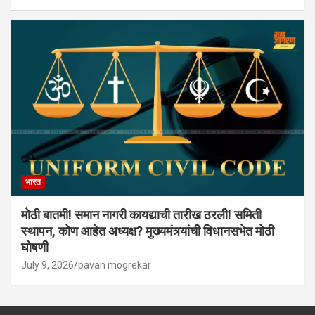
भारत
मोठी बातमी! समान नागरी कायद्याची तारीख ठरली! समिती
स्थापन, कोण आहेत अध्यक्ष? मुख्यमंत्र्यांची विधानसभेत मोठी
घोषणी
July 9, 2026
pavan mogrekar