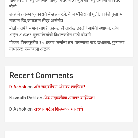
भूमिकेवरून हिंदू समाजात तीव्र असंतोष.31जुलै ला हिंदू समाजाचा विराट
मोर्चा.
लव्ह जेहादच्या प्रकाराने बीड हादरले. केज पोलिसांनी मुलीला दिले मुलाच्या
ताब्यात.हिंदू समाजात तीव्र असंतोष
मोठी बातमी! समान नागरी कायद्याची तारीख ठरली! समिती स्थापन, कोण
आहेत अध्यक्ष? मुख्यमंत्र्यांची विधानसभेत मोठी घोषणी
मोहरम मिरवणुकीत ३० हजार जणांना ठार मारण्‍याचा कट उधळला; पुण्‍याच्‍या
माथेफिरू फैयाजला अटक
Recent Comments
D Ashok
on
ॲड.सदावर्तेंच्या अंगावर शाईफेक!
Navnath Patil
on
ॲड.सदावर्तेंच्या अंगावर शाईफेक!
D Ashok
on
सरदार पटेल शिल्पकार भारताचे