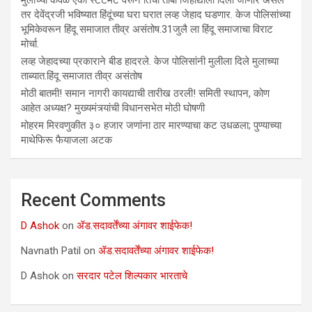
मुलीच्या केवळ एका स्टेटमेंट वरून तिचा ताबा जिहाद्याला दिला जाणार असेल
तर देवेंद्रजी भविष्यात हिंदूंच्या घरा घरात लव्ह जेहाद घडणार. केज पोलिसांच्या
भूमिकेवरून हिंदू समाजात तीव्र असंतोष.31जुलै ला हिंदू समाजाचा विराट
मोर्चा.
लव्ह जेहादच्या प्रकाराने बीड हादरले. केज पोलिसांनी मुलीला दिले मुलाच्या
ताब्यात.हिंदू समाजात तीव्र असंतोष
मोठी बातमी! समान नागरी कायद्याची तारीख ठरली! समिती स्थापन, कोण
आहेत अध्यक्ष? मुख्यमंत्र्यांची विधानसभेत मोठी घोषणी
मोहरम मिरवणुकीत ३० हजार जणांना ठार मारण्‍याचा कट उधळला; पुण्‍याच्‍या
माथेफिरू फैयाजला अटक
Recent Comments
D Ashok
on
ॲड.सदावर्तेंच्या अंगावर शाईफेक!
Navnath Patil
on
ॲड.सदावर्तेंच्या अंगावर शाईफेक!
D Ashok
on
सरदार पटेल शिल्पकार भारताचे