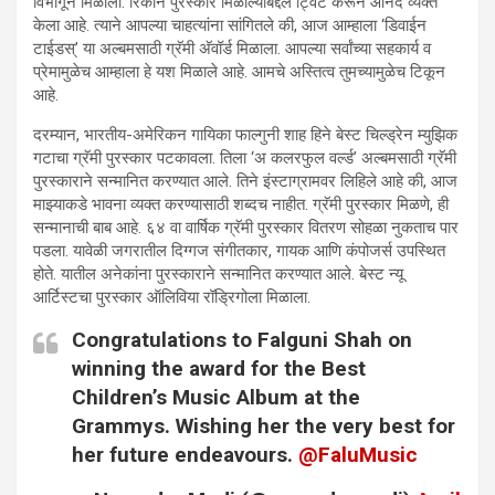
विभागून मिळाला. रिकीने पुरस्कार मिळाल्याबद्दल ट्विट करून आनंद व्यक्‍त
केला आहे. त्याने आपल्या चाहत्यांना सांगितले की, आज आम्हाला ‘डिवाईन
टाईडस्’ या अल्बमसाठी ग्रॅमी अ‍ॅवॉर्ड मिळाला. आपल्या सर्वांच्या सहकार्य व
प्रेमामुळेच आम्हाला हे यश मिळाले आहे. आमचे अस्तित्व तुमच्यामुळेच टिकून
आहे.
दरम्यान, भारतीय-अमेरिकन गायिका फाल्गुनी शाह हिने बेस्ट चिल्ड्रेन म्युझिक
गटाचा ग्रॅमी पुरस्कार पटकावला. तिला ‘अ कलरफुल वर्ल्ड’ अल्बमसाठी ग्रॅमी
पुरस्काराने सन्मानित करण्यात आले. तिने इंस्टाग्रामवर लिहिले आहे की, आज
माझ्याकडे भावना व्यक्‍त करण्यासाठी शब्दच नाहीत. ग्रॅमी पुरस्कार मिळणे, ही
सन्मानाची बाब आहे. ६४ वा वार्षिक ग्रॅमी पुरस्कार वितरण सोहळा नुकताच पार
पडला. यावेळी जगरातील दिग्गज संगीतकार, गायक आणि कंपोजर्स उपस्थित
होते. यातील अनेकांना पुरस्काराने सन्मानित करण्यात आले. बेस्ट न्यू
आर्टिस्टचा पुरस्कार ऑलिविया रॉड्रिगोला मिळाला.
Congratulations to Falguni Shah on
winning the award for the Best
Children’s Music Album at the
Grammys. Wishing her the very best for
her future endeavours.
@FaluMusic