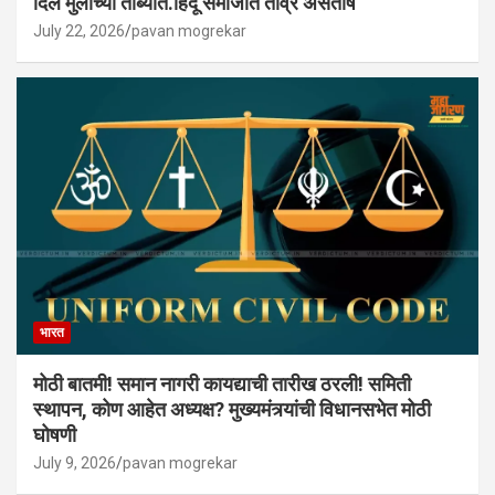
दिले मुलाच्या ताब्यात.हिंदू समाजात तीव्र असंतोष
July 22, 2026
pavan mogrekar
भारत
मोठी बातमी! समान नागरी कायद्याची तारीख ठरली! समिती
स्थापन, कोण आहेत अध्यक्ष? मुख्यमंत्र्यांची विधानसभेत मोठी
घोषणी
July 9, 2026
pavan mogrekar