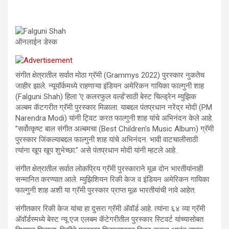
ऑनलाईन डेस्क
संगीत क्षेत्रातील सर्वात मोठा ग्रॅमी (Grammys 2022) पुरस्कार नुकतेच
जाहीर झाले. न्यूयॉर्कमध्ये राहणाऱ्या इंडियन अमेरिकन गायिका फाल्गुनी शाह
(Falguni Shah) हिला ‘ए कलरफुल वर्ल्ड’साठी बेस्ट चिल्ड्रेन म्युझिक
अल्बम कॅटगरीत ग्रॅमी पुरस्कार मिळाला. याबद्दल पंतप्रधान नरेंद्र मोदी (PM
Narendra Modi) यांनी ट्विट करत फाल्गुनी शाह यांचे अभिनंदन केले आहे.
”सर्वोत्कृष्ट बाल संगीत अल्बमचा (Best Children’s Music Album) ग्रॅमी
पुरस्कार जिंकल्याबद्दल फाल्गुनी शाह यांचे अभिनंदन. भावी वाटचालीसाठी
त्यांना खूप खूप शुभेच्छा.” असे पंतप्रधान मोदी यांनी म्हटले आहे.
संगीत क्षेत्रातील सर्वात लोकप्रिय ग्रॅमी पुरस्काराने मूळ दोन भारतीयांनाही
सन्मानित करण्यात आले. म्युझिशियन रिकी केज व इंडियन अमेरिकन गायिका
फाल्गुनी शाह अशी या ग्रॅमी पुरस्कार प्राप्‍त मूळ भारतीयांची नावे आहेत.
संगीतकार रिकी केज यांचा हा दुसरा ग्रॅमी अ‍ॅवॉर्ड आहे. त्यांना ६४ व्या ग्रॅमी
अ‍ॅवॉर्डस्मध्ये बेस्ट न्यू एज एलबम कॅटेगरीतील पुरस्कार स्टिवर्ट यांच्यासोबत