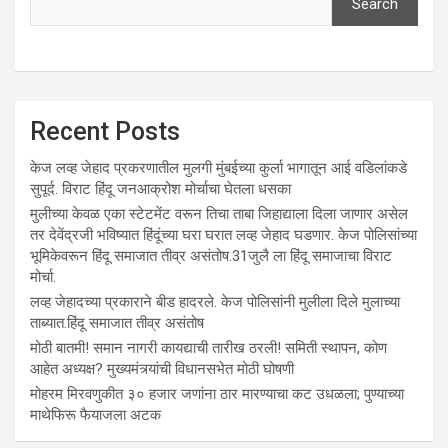
Search
Recent Posts
केज लव्ह जेहाद प्रकरणातील मुलगी मुंबईच्या कुर्ला भागातून आई वडिलांकडे
सुपूर्द. विराट हिंदू जनआक्रोश मोर्चाचा घेतला धसका
मुलीच्या केवळ एका स्टेटमेंट वरून तिचा ताबा जिहाद्याला दिला जाणार असेल
तर देवेंद्रजी भविष्यात हिंदूंच्या घरा घरात लव्ह जेहाद घडणार. केज पोलिसांच्या
भूमिकेवरून हिंदू समाजात तीव्र असंतोष.31जुलै ला हिंदू समाजाचा विराट
मोर्चा.
लव्ह जेहादच्या प्रकाराने बीड हादरले. केज पोलिसांनी मुलीला दिले मुलाच्या
ताब्यात.हिंदू समाजात तीव्र असंतोष
मोठी बातमी! समान नागरी कायद्याची तारीख ठरली! समिती स्थापन, कोण
आहेत अध्यक्ष? मुख्यमंत्र्यांची विधानसभेत मोठी घोषणी
मोहरम मिरवणुकीत ३० हजार जणांना ठार मारण्‍याचा कट उधळला; पुण्‍याच्‍या
माथेफिरू फैयाजला अटक