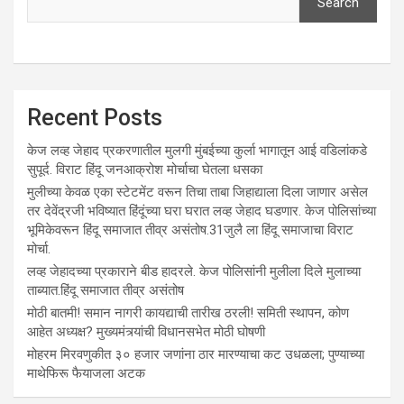
Search
Recent Posts
केज लव्ह जेहाद प्रकरणातील मुलगी मुंबईच्या कुर्ला भागातून आई वडिलांकडे
सुपूर्द. विराट हिंदू जनआक्रोश मोर्चाचा घेतला धसका
मुलीच्या केवळ एका स्टेटमेंट वरून तिचा ताबा जिहाद्याला दिला जाणार असेल
तर देवेंद्रजी भविष्यात हिंदूंच्या घरा घरात लव्ह जेहाद घडणार. केज पोलिसांच्या
भूमिकेवरून हिंदू समाजात तीव्र असंतोष.31जुलै ला हिंदू समाजाचा विराट
मोर्चा.
लव्ह जेहादच्या प्रकाराने बीड हादरले. केज पोलिसांनी मुलीला दिले मुलाच्या
ताब्यात.हिंदू समाजात तीव्र असंतोष
मोठी बातमी! समान नागरी कायद्याची तारीख ठरली! समिती स्थापन, कोण
आहेत अध्यक्ष? मुख्यमंत्र्यांची विधानसभेत मोठी घोषणी
मोहरम मिरवणुकीत ३० हजार जणांना ठार मारण्‍याचा कट उधळला; पुण्‍याच्‍या
माथेफिरू फैयाजला अटक