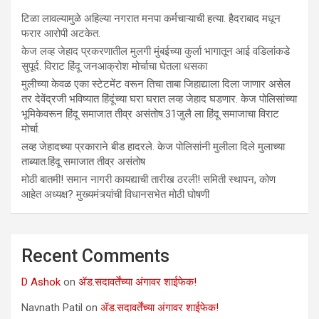
टिळा लावल्यामुळे अहिल्या नगरात मनपा कर्मचाऱ्याची हत्या. हैदराबाद मधून
फरार आरोपी अटकेत.
केज लव्ह जेहाद प्रकरणातील मुलगी मुंबईच्या कुर्ला भागातून आई वडिलांकडे
सुपूर्द. विराट हिंदू जनआक्रोश मोर्चाचा घेतला धसका
मुलीच्या केवळ एका स्टेटमेंट वरून तिचा ताबा जिहाद्याला दिला जाणार असेल
तर देवेंद्रजी भविष्यात हिंदूंच्या घरा घरात लव्ह जेहाद घडणार. केज पोलिसांच्या
भूमिकेवरून हिंदू समाजात तीव्र असंतोष.31जुलै ला हिंदू समाजाचा विराट
मोर्चा.
लव्ह जेहादच्या प्रकाराने बीड हादरले. केज पोलिसांनी मुलीला दिले मुलाच्या
ताब्यात.हिंदू समाजात तीव्र असंतोष
मोठी बातमी! समान नागरी कायद्याची तारीख ठरली! समिती स्थापन, कोण
आहेत अध्यक्ष? मुख्यमंत्र्यांची विधानसभेत मोठी घोषणी
Recent Comments
D Ashok
on
ॲड.सदावर्तेंच्या अंगावर शाईफेक!
Navnath Patil
on
ॲड.सदावर्तेंच्या अंगावर शाईफेक!