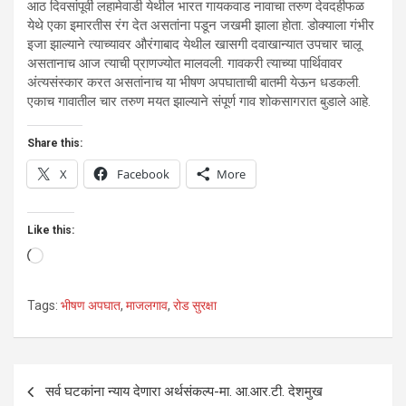
आठ दिवसांपूर्वी लहामेवाडी येथील भारत गायकवाड नावाचा तरुण देवदहीफळ
येथे एका इमारतीस रंग देत असतांना पडून जखमी झाला होता. डोक्याला गंभीर
इजा झाल्याने त्याच्यावर औरंगाबाद येथील खासगी दवाखान्यात उपचार चालू
असतानाच आज त्याची प्राणज्योत मालवली. गावकरी त्याच्या पार्थिवावर
अंत्यसंस्कार करत असतांनाच या भीषण अपघाताची बातमी येऊन धडकली.
एकाच गावातील चार तरुण मयत झाल्याने संपूर्ण गाव शोकसागरात बुडाले आहे.
Share this:
X
Facebook
More
Like this:
Loading…
Tags:
भीषण अपघात
,
माजलगाव
,
रोड सुरक्षा
Post
सर्व घटकांना न्याय देणारा अर्थसंकल्प-मा. आ.आर.टी. देशमुख