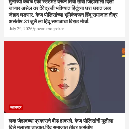
मुलीच्या केवळ एका स्टेटमेंट वरून तिचा ताबा जिहाद्याला दिला
जाणार असेल तर देवेंद्रजी भविष्यात हिंदूंच्या घरा घरात लव्ह
जेहाद घडणार. केज पोलिसांच्या भूमिकेवरून हिंदू समाजात तीव्र
असंतोष.31जुलै ला हिंदू समाजाचा विराट मोर्चा.
July 29, 2026
pavan mogrekar
महाराष्ट्र
लव्ह जेहादच्या प्रकाराने बीड हादरले. केज पोलिसांनी मुलीला
दिले मुलाच्या ताब्यात.हिंदू समाजात तीव्र असंतोष