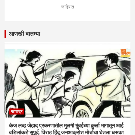
जाहिरात
आणखी बातम्या
महाराष्ट्र
केज लव्ह जेहाद प्रकरणातील मुलगी मुंबईच्या कुर्ला भागातून आई
वडिलांकडे सुपूर्द. विराट हिंदू जनआक्रोश मोर्चाचा घेतला धसका