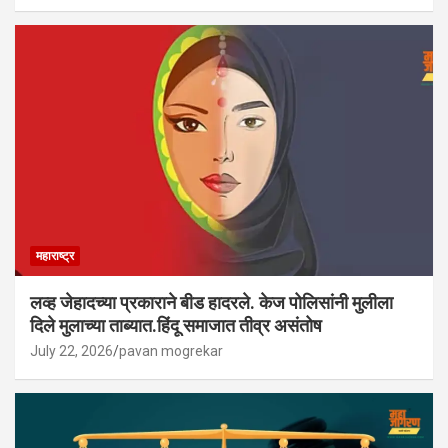
महाराष्ट्र
लव्ह जेहादच्या प्रकाराने बीड हादरले. केज पोलिसांनी मुलीला
दिले मुलाच्या ताब्यात.हिंदू समाजात तीव्र असंतोष
July 22, 2026
pavan mogrekar