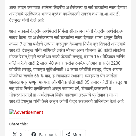
आज सादर करण्यात आलेला केंद्रीय अर्थसंकल्प हा सर्व घटकांना न्याय देणारा
असल्याचे प्रतिपादन भाजप प्रदेश कार्यकारणी सदस्य तथा मा.आ.आर.टी.
देशमुख यांनी केले आहे.
आज सकाळी केंद्रीय अर्थमंत्री निर्मला सीतारामन यांनी केंद्रीय अर्थसंकल्प
सादर केला. या अर्थसंकल्पात सर्व घटकांना न्याय देण्यात आला असून विशेष
करून 7 लाखा पर्यंतचे उत्पन्न करमुक्त केल्याचा निर्णय क्रांतिकारी असल्याचे
आर.टी. देशमुख यांनी सांगितले तसेच मोफत अन्न योजना, 80 कोटी लोकांना
मोफत रेशन,ऍग्री स्टार्टअप साठी फंडाची तरतूद, देशात 157 मेडिकल नर्सिंग
कॉलेज,रेल्वे साठी 2 लाख 40 हजार करोड रुपये,फलोत्पादना साठी 2200
कोटींची तरतूद, पायाभूत सुविधांसाठी 10 लाख कोटींची तरतूद, पीएम आवास
योजनेचा खर्चात 66 % वाढ, इ न्यायालय स्थापना, व्यवहारात पॅन कार्डला
ओळख पत्र म्हणून मान्यता, ऑरगॅनिक शेती साठी 35 हजार कोटींची तरतूद या
सह बरेच निर्णय क्रांतिकारी असून सामान्य वर्ग, शेतकरी,कष्टकरी व
नोकरदारांसाठी हा अर्थसंकल्प विशेष महत्वाचा ठरल्याचे प्रतिपादन मा.आ.
आर.टी.देशमुख यांनी केले असून त्यांनी केंद्र सरकारचे अभिनंदन केले आहे.
Share this:
X
Facebook
More