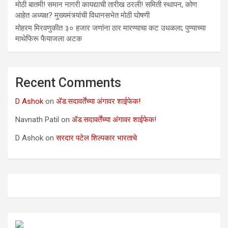
मोठी बातमी! समान नागरी कायद्याची तारीख ठरली! समिती स्थापन, कोण
आहेत अध्यक्ष? मुख्यमंत्र्यांची विधानसभेत मोठी घोषणी
मोहरम मिरवणुकीत ३० हजार जणांना ठार मारण्‍याचा कट उधळला; पुण्‍याच्‍या
माथेफिरू फैयाजला अटक
Recent Comments
D Ashok
on
ॲड.सदावर्तेंच्या अंगावर शाईफेक!
Navnath Patil
on
ॲड.सदावर्तेंच्या अंगावर शाईफेक!
D Ashok
on
सरदार पटेल शिल्पकार भारताचे