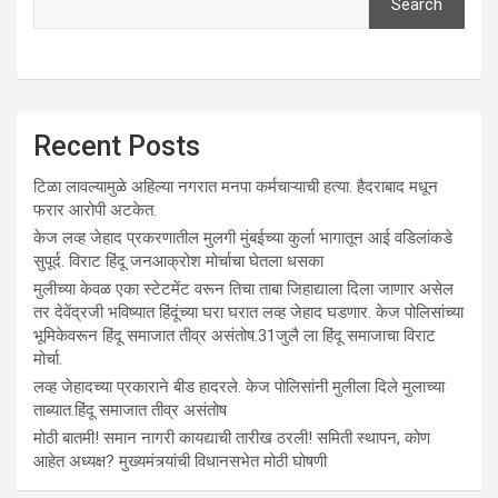
Search
Recent Posts
टिळा लावल्यामुळे अहिल्या नगरात मनपा कर्मचाऱ्याची हत्या. हैदराबाद मधून
फरार आरोपी अटकेत.
केज लव्ह जेहाद प्रकरणातील मुलगी मुंबईच्या कुर्ला भागातून आई वडिलांकडे
सुपूर्द. विराट हिंदू जनआक्रोश मोर्चाचा घेतला धसका
मुलीच्या केवळ एका स्टेटमेंट वरून तिचा ताबा जिहाद्याला दिला जाणार असेल
तर देवेंद्रजी भविष्यात हिंदूंच्या घरा घरात लव्ह जेहाद घडणार. केज पोलिसांच्या
भूमिकेवरून हिंदू समाजात तीव्र असंतोष.31जुलै ला हिंदू समाजाचा विराट
मोर्चा.
लव्ह जेहादच्या प्रकाराने बीड हादरले. केज पोलिसांनी मुलीला दिले मुलाच्या
ताब्यात.हिंदू समाजात तीव्र असंतोष
मोठी बातमी! समान नागरी कायद्याची तारीख ठरली! समिती स्थापन, कोण
आहेत अध्यक्ष? मुख्यमंत्र्यांची विधानसभेत मोठी घोषणी