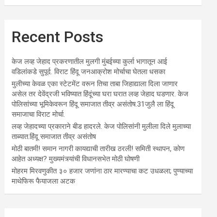
Recent Posts
केज लव्ह जेहाद प्रकरणातील मुलगी मुंबईच्या कुर्ला भागातून आई
वडिलांकडे सुपूर्द. विराट हिंदू जनआक्रोश मोर्चाचा घेतला धसका
मुलीच्या केवळ एका स्टेटमेंट वरून तिचा ताबा जिहाद्याला दिला जाणार
असेल तर देवेंद्रजी भविष्यात हिंदूंच्या घरा घरात लव्ह जेहाद घडणार. केज
पोलिसांच्या भूमिकेवरून हिंदू समाजात तीव्र असंतोष.31जुलै ला हिंदू
समाजाचा विराट मोर्चा.
लव्ह जेहादच्या प्रकाराने बीड हादरले. केज पोलिसांनी मुलीला दिले मुलाच्या
ताब्यात.हिंदू समाजात तीव्र असंतोष
मोठी बातमी! समान नागरी कायद्याची तारीख ठरली! समिती स्थापन, कोण
आहेत अध्यक्ष? मुख्यमंत्र्यांची विधानसभेत मोठी घोषणी
मोहरम मिरवणुकीत ३० हजार जणांना ठार मारण्‍याचा कट उधळला; पुण्‍याच्‍या
माथेफिरू फैयाजला अटक