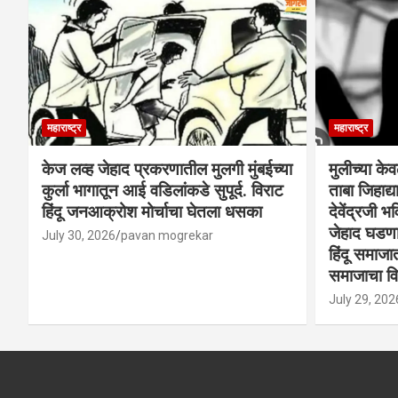
महाराष्ट्र
महाराष्ट्र
केज लव्ह जेहाद प्रकरणातील मुलगी मुंबईच्या
मुलीच्या के
कुर्ला भागातून आई वडिलांकडे सुपूर्द. विराट
ताबा जिहाद
हिंदू जनआक्रोश मोर्चाचा घेतला धसका
देवेंद्रजी भव
जेहाद घडणार
July 30, 2026
pavan mogrekar
हिंदू समाजा
समाजाचा विर
July 29, 202