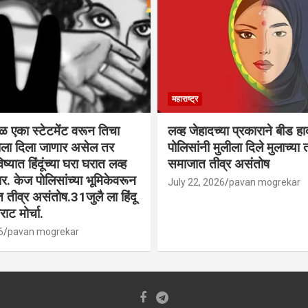
महाराष्ट्र
वळ एका स्टेटमेंट वरून तिचा
लव्ह जेहादच्या प्रकाराने बीड ह
्याला दिला जाणार असेल तर
पोलिसांनी मुलीला दिले मुलाच्या ता
िष्यात हिंदूंच्या घरा घरात लव्ह
समाजात तीव्र असंतोष
. केज पोलिसांच्या भूमिकेवरून
July 22, 2026
pavan mogrekar
त तीव्र असंतोष.31जुलै ला हिंदू
ाट मोर्चा.
6
pavan mogrekar