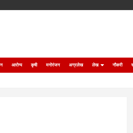
ान
आरोग्य
कृषी
मनोरंजन
अग्रलेख
लेख
नौकरी