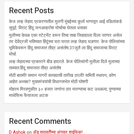
Recent Posts
केज लव्ह जेहाद प्रकरणातील मुलगी मुंबईच्या कुर्ला भागातून आई वडिलांकडे
सुपूर्द. विराट हिंदू जनआक्रोश मोर्चाचा घेतला धसका
मुलीच्या केवळ एका स्टेटमेंट वरून तिचा ताबा जिहाद्याला दिला जाणार असेल
तर देवेंद्रजी भविष्यात हिंदूंच्या घरा घरात लव्ह जेहाद घडणार. केज पोलिसांच्या
भूमिकेवरून हिंदू समाजात तीव्र असंतोष.31जुलै ला हिंदू समाजाचा विराट
मोर्चा.
लव्ह जेहादच्या प्रकाराने बीड हादरले. केज पोलिसांनी मुलीला दिले मुलाच्या
ताब्यात.हिंदू समाजात तीव्र असंतोष
मोठी बातमी! समान नागरी कायद्याची तारीख ठरली! समिती स्थापन, कोण
आहेत अध्यक्ष? मुख्यमंत्र्यांची विधानसभेत मोठी घोषणी
मोहरम मिरवणुकीत ३० हजार जणांना ठार मारण्‍याचा कट उधळला; पुण्‍याच्‍या
माथेफिरू फैयाजला अटक
Recent Comments
D Ashok
on
ॲड.सदावर्तेंच्या अंगावर शाईफेक!