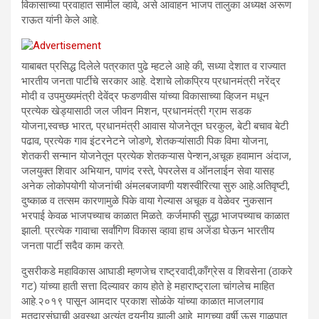
विकासाच्या प्रवाहात सामील व्हावे, असे आवाहन भाजप तालुका अध्यक्ष अरूण
राऊत यांनी केले आहे.
याबाबत प्रसिद्ध दिलेले पत्रकात पुढे म्हटले आहे की, सध्या देशात व राज्यात
भारतीय जनता पार्टीचे सरकार आहे. देशाचे लोकप्रिय प्रधानमंत्री नरेंद्र
मोदी व उपमुख्यमंत्री देवेंद्र फडणवीस यांच्या विकासाच्या व्हिजन मधून
प्रत्येक खेड्यासाठी जल जीवन मिशन, प्रधानमंत्री ग्राम सडक
योजना,स्वच्छ भारत, प्रधानमंत्री आवास योजनेतून घरकुल, बेटी बचाव बेटी
पढाव, प्रत्येक गाव इंटरनेटने जोडणे, शेतकऱ्यांसाठी पिक विमा योजना,
शेतकरी सन्मान योजनेतून प्रत्येक शेतकऱ्यास पेन्शन,अचूक हवामान अंदाज,
जलयुक्त शिवार अभियान, पाणंद रस्ते, पेपरलेस व ऑनलाईन सेवा यासह
अनेक लोकोपयोगी योजनांची अंमलबजावणी यशस्वीरित्या सुरु आहे.अतिवृष्टी,
दुष्काळ व तत्सम कारणामुळे पिके वाया गेल्यास अचूक व वेळेवर नुकसान
भरपाई केवळ भाजपच्याच काळात मिळते. कर्जमाफी सुद्धा भाजपच्याच काळात
झाली. प्रत्येक गावाचा सर्वांगिण विकास व्हावा हाच अजेंडा घेऊन भारतीय
जनता पार्टी सदैव काम करते.
दुसरीकडे महाविकास आघाडी म्हणजेच राष्ट्रवादी,काँग्रेस व शिवसेना (ठाकरे
गट) यांच्या हाती सत्ता दिल्यावर काय होते हे महाराष्ट्राला चांगलेच माहित
आहे.२०१९ पासून आमदार प्रकाश सोळंके यांच्या काळात माजलगाव
मतदारसंघाची अवस्था अत्यंत दयनीय झाली आहे. मागच्या वर्षी ऊस गाळपात