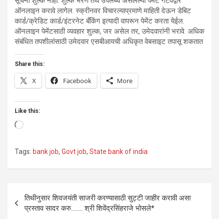
सूचना शुल्क नाही. शुल्क भरणे तेथे उपलब्ध असलेल्या पेमेंट गेटवेद्वारे
ऑनलाइन करावे लागेल. स्क्रीनवर विचारल्याप्रमाणे माहिती देऊन डेबिट
कार्ड/क्रेडिट कार्ड/इंटरनेट बँकिंग इत्यादी वापरून पेमेंट करता येईल.
ऑनलाइन पेमेंटसाठी व्यवहार शुल्क, जर असेल तर, उमेदवारांनी भरावे. अधिक
संबंधित तपशीलांसाठी उमेदवार एसबीआयची अधिकृत वेबसाइट तपासू शकतात
Share this:
X
Facebook
More
Like this:
Loading…
Tags:
bank job
,
Govt job
,
State bank of india
Post
तिथीनुसार शिवजयंती साजरी करण्यासाठी सुट्टी जाहीर करावी असा
navigation
प्रस्ताव सादर करु…….. श्री शिवेंद्रसिंहराजे भोसले*