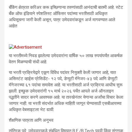
बँकिंग क्षेत्रात करिअर करू इच्छिणाऱ्या तरुणांसाठी आनंदाची बातमी आहे. स्टेट
बँक ऑफ इंडियाने स्पेशलिस्ट ऑफिसर पदांच्या भरतीसाठी अधिकृत
अधिसूचना जारी केली असून, पात्र उमेदवारांकडून अर्ज मागवण्यात आले
आहेत
या भरतीमध्ये निवड झालेल्या उमेदवारांना वार्षिक ५० लाख रुपयांपर्यंत आकर्षक
वेतन मिळण्याची संधी आहे.
या भरती प्रक्रियेद्वारे एकूण विविध पदांवर नियुक्ती केली जाणार आहे, यात
असिस्टंट व्हाईस प्रेसिडेंट- १२ पदे, डेप्युटी मॅनेजर-४३ पदे आणि डेप्युटी
मॅनेजरच्या ६१ पदांचा समावेश आहे. या भरतीसाठी अर्ज प्रक्रिया आधीच सुरू
झाली. इच्छुक उमेदवारांनी १५ मार्च २०२६ पर्यंत आपले अर्ज ऑनलाइन
पद्धतीने सादर करणे आवश्यक आहे. या तारखेनंतर येणाऱ्या अर्जांचा विचार केला
जाणार नाही. या भरती संदर्भात अधिक माहिती जाणून घेण्यासाठी एसबीआयच्या
अधिकृत वेबसाइटला भेट द्यावी.
शैक्षणिक पात्रता आणि अनुभव
तांत्रिक पदे: उमेदवाराकडे संबंधित विषयात B.E./B.Tech पदवी किंवा संगणक