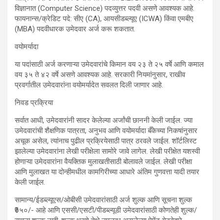
विज्ञानात (Computer Science) पदव्युत्तर पदवी असणे आवश्यक आहे.
फायनान्स/क्रेडिट पदे: सीए (CA), आयसीडब्ल्यूए (ICWA) किंवा एमबीए
(MBA) पदवीधारक उमेदवार अर्ज करू शकतात.
वयोमर्यादा
या पदांसाठी अर्ज करणाऱ्या उमेदवारांचे किमान वय २३ ते २५ वर्षे आणि कमाल
वय ३५ ते ४२ वर्षे असणे आवश्यक आहे. सरकारी नियमांनुसार, राखीव
प्रवर्गातील उमेदवारांना वयोमर्यादेत सवलत दिली जाणार आहे.
निवड प्रक्रिया
सर्वात आधी, उमेदवारांनी सादर केलेल्या अर्जांची छाननी केली जाईल. ज्या
उमेदवारांची शैक्षणिक पात्रता, अनुभव आणि वयोमर्यादा बँकेच्या निकषांनुसार
अचूक असेल, त्यांनाच पुढील प्रक्रियेसाठी पात्र ठरवले जाईल. शॉर्टलिस्ट
झालेल्या उमेदवारांना लेखी परीक्षेला सामोरे जावे लागेल. लेखी परीक्षेत यशस्वी
होणाऱ्या उमेदवारांना वैयक्तिक मुलाखतीसाठी बोलावले जाईल. लेखी परीक्षा
आणि मुलाखत या दोन्हीमधील कामगिरीच्या आधारे अंतिम गुणवत्ता यादी तयार
केली जाईल.
सामान्य/ईडब्ल्यूएस/ओबीसी उमेदवारांसाठी अर्ज शुल्क आणि सूचना शुल्क
₹७५०/- आहे आणि एससी/एसटी/पीडब्ल्यूडी उमेदवारांसाठी कोणतेही शुल्क/