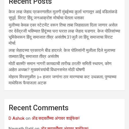
Recent Posts
केज लव्ह जेहाद प्रकरणातील मुलगी मुंबईच्या कुर्ला भागातून आई वडिलांकडे
सुपूर्द. विराट हिंदू जनआक्रोश मोर्चाचा घेतला धसका
मुलीच्या केवळ एका स्टेटमेंट वरून तिचा ताबा जिहाद्याला दिला जाणार असेल
तर देवेंद्रजी भविष्यात हिंदूंच्या घरा घरात लव्ह जेहाद घडणार. केज पोलिसांच्या
भूमिकेवरून हिंदू समाजात तीव्र असंतोष.31जुलै ला हिंदू समाजाचा विराट
मोर्चा.
लव्ह जेहादच्या प्रकाराने बीड हादरले. केज पोलिसांनी मुलीला दिले मुलाच्या
ताब्यात.हिंदू समाजात तीव्र असंतोष
मोठी बातमी! समान नागरी कायद्याची तारीख ठरली! समिती स्थापन, कोण
आहेत अध्यक्ष? मुख्यमंत्र्यांची विधानसभेत मोठी घोषणी
मोहरम मिरवणुकीत ३० हजार जणांना ठार मारण्‍याचा कट उधळला; पुण्‍याच्‍या
माथेफिरू फैयाजला अटक
Recent Comments
D Ashok
on
ॲड.सदावर्तेंच्या अंगावर शाईफेक!
Navnath Patil
on
ॲड.सदावर्तेंच्या अंगावर शाईफेक!