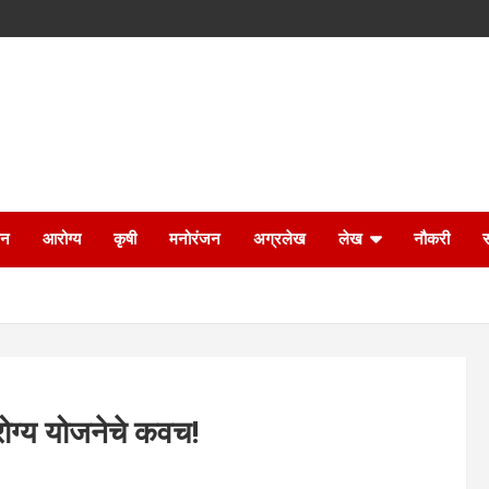
ान
आरोग्य
कृषी
मनोरंजन
अग्रलेख
लेख
नौकरी
रोग्य योजनेचे कवच!