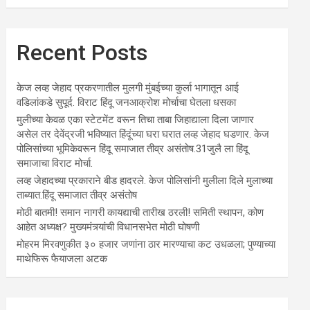
Recent Posts
केज लव्ह जेहाद प्रकरणातील मुलगी मुंबईच्या कुर्ला भागातून आई
वडिलांकडे सुपूर्द. विराट हिंदू जनआक्रोश मोर्चाचा घेतला धसका
मुलीच्या केवळ एका स्टेटमेंट वरून तिचा ताबा जिहाद्याला दिला जाणार
असेल तर देवेंद्रजी भविष्यात हिंदूंच्या घरा घरात लव्ह जेहाद घडणार. केज
पोलिसांच्या भूमिकेवरून हिंदू समाजात तीव्र असंतोष.31जुलै ला हिंदू
समाजाचा विराट मोर्चा.
लव्ह जेहादच्या प्रकाराने बीड हादरले. केज पोलिसांनी मुलीला दिले मुलाच्या
ताब्यात.हिंदू समाजात तीव्र असंतोष
मोठी बातमी! समान नागरी कायद्याची तारीख ठरली! समिती स्थापन, कोण
आहेत अध्यक्ष? मुख्यमंत्र्यांची विधानसभेत मोठी घोषणी
मोहरम मिरवणुकीत ३० हजार जणांना ठार मारण्‍याचा कट उधळला; पुण्‍याच्‍या
माथेफिरू फैयाजला अटक