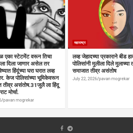
महाराष्ट्र
वळ एका स्टेटमेंट वरून तिचा
लव्ह जेहादच्या प्रकाराने बीड ह
्याला दिला जाणार असेल तर
पोलिसांनी मुलीला दिले मुलाच्या ता
िष्यात हिंदूंच्या घरा घरात लव्ह
समाजात तीव्र असंतोष
. केज पोलिसांच्या भूमिकेवरून
July 22, 2026
pavan mogrekar
त तीव्र असंतोष.31जुलै ला हिंदू
ाट मोर्चा.
6
pavan mogrekar