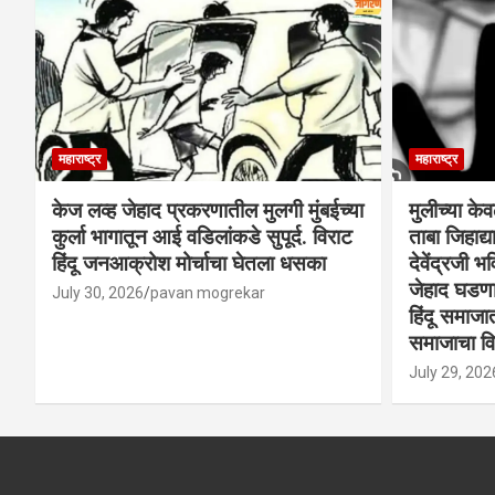
महाराष्ट्र
महाराष्ट्र
केज लव्ह जेहाद प्रकरणातील मुलगी मुंबईच्या
मुलीच्या के
कुर्ला भागातून आई वडिलांकडे सुपूर्द. विराट
ताबा जिहाद
हिंदू जनआक्रोश मोर्चाचा घेतला धसका
देवेंद्रजी भव
जेहाद घडणार
July 30, 2026
pavan mogrekar
हिंदू समाजा
समाजाचा विर
July 29, 202