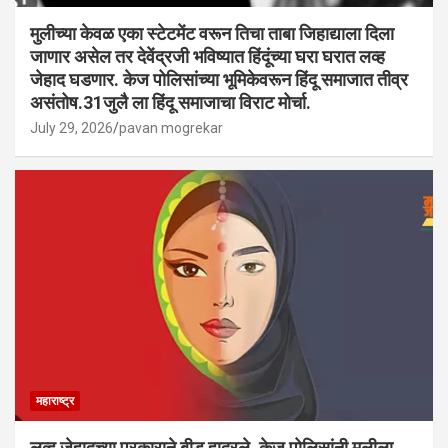
मुलीच्या केवळ एका स्टेटमेंट वरून तिचा ताबा जिहाद्याला दिला
जाणार असेल तर देवेंद्रजी भविष्यात हिंदूंच्या घरा घरात लव्ह
जेहाद घडणार. केज पोलिसांच्या भूमिकेवरून हिंदू समाजात तीव्र
असंतोष.31जुलै ला हिंदू समाजाचा विराट मोर्चा.
July 29, 2026
pavan mogrekar
महाराष्ट्र
लव्ह जेहादच्या प्रकाराने बीड हादरले. केज पोलिसांनी मुलीला