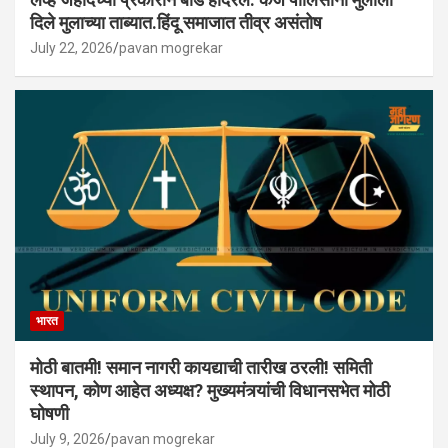
दिले मुलाच्या ताब्यात.हिंदू समाजात तीव्र असंतोष
July 22, 2026
pavan mogrekar
भारत
मोठी बातमी! समान नागरी कायद्याची तारीख ठरली! समिती
स्थापन, कोण आहेत अध्यक्ष? मुख्यमंत्र्यांची विधानसभेत मोठी
घोषणी
July 9, 2026
pavan mogrekar