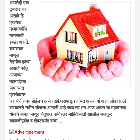
आपलेही एक
टुमदार घर
असावे हि
प्रत्येक
मध्यमवर्गीय
माणसाची
इच्छा असते.
घराबाबत
माणूस
नेहमीच हळवा
असतो.परंतु
आजच्या
महागाईच्या
जमान्यात
प्रत्येकास
घर घेणे शक्य होईलच असे नाही.घरापासून वंचित असणार्या अशा लोकांसाठी
सरकारने नवीन योजना आणली आहे.चला तर मग आज आपण या महत्वाच्या
योजने बाबत जाणून घेवूयात. सविस्तर माहितीसाठी खालील मजकूर
काळजीपूर्वक व शेवटपर्यंत वाचा….