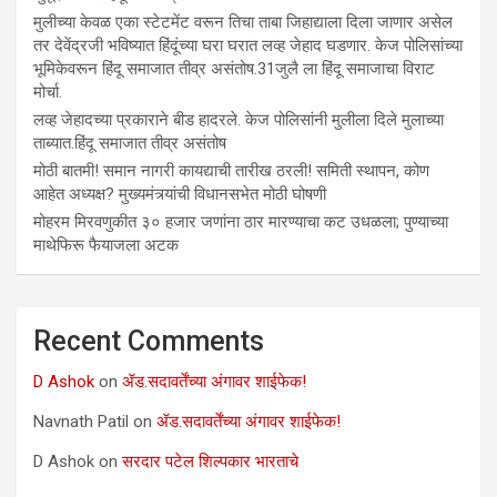
मुलीच्या केवळ एका स्टेटमेंट वरून तिचा ताबा जिहाद्याला दिला जाणार असेल
तर देवेंद्रजी भविष्यात हिंदूंच्या घरा घरात लव्ह जेहाद घडणार. केज पोलिसांच्या
भूमिकेवरून हिंदू समाजात तीव्र असंतोष.31जुलै ला हिंदू समाजाचा विराट
मोर्चा.
लव्ह जेहादच्या प्रकाराने बीड हादरले. केज पोलिसांनी मुलीला दिले मुलाच्या
ताब्यात.हिंदू समाजात तीव्र असंतोष
मोठी बातमी! समान नागरी कायद्याची तारीख ठरली! समिती स्थापन, कोण
आहेत अध्यक्ष? मुख्यमंत्र्यांची विधानसभेत मोठी घोषणी
मोहरम मिरवणुकीत ३० हजार जणांना ठार मारण्‍याचा कट उधळला; पुण्‍याच्‍या
माथेफिरू फैयाजला अटक
Recent Comments
D Ashok
on
ॲड.सदावर्तेंच्या अंगावर शाईफेक!
Navnath Patil
on
ॲड.सदावर्तेंच्या अंगावर शाईफेक!
D Ashok
on
सरदार पटेल शिल्पकार भारताचे