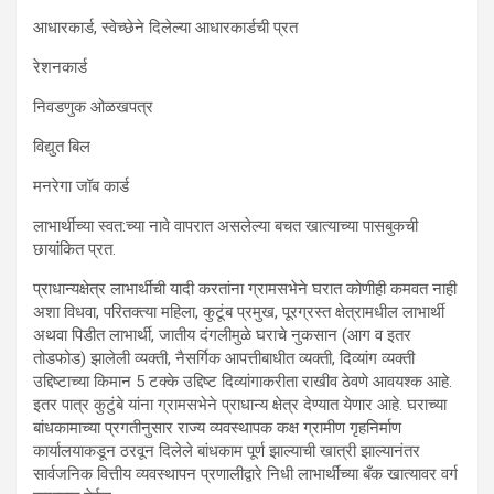
आधारकार्ड, स्वेच्छेने दिलेल्या आधारकार्डची प्रत
रेशनकार्ड
निवडणुक ओळखपत्र
विद्युत बिल
मनरेगा जॉब कार्ड
लाभार्थींच्या स्वत:च्या नावे वापरात असलेल्या बचत खात्याच्या पासबुकची
छायांकित प्रत.
प्राधान्यक्षेत्र लाभार्थींची यादी करतांना ग्रामसभेने घरात कोणीही कमवत नाही
अशा विधवा, परितक्त्या महिला, कुटूंब प्रमुख, पूरग्रस्त क्षेत्रामधील लाभार्थी
अथवा पिडीत लाभार्थी, जातीय दंगलीमुळे घराचे नुकसान (आग व इतर
तोडफोड) झालेली व्यक्ती, नैसर्गिक आपत्तीबाधीत व्यक्ती, दिव्यांग व्यक्ती
उद्दिष्टाच्या किमान 5 टक्के उद्दिष्ट दिव्यांगाकरीता राखीव ठेवणे आवयश्क आहे.
इतर पात्र कुटुंबे यांना ग्रामसभेने प्राधान्य क्षेत्र देण्यात येणार आहे. घराच्या
बांधकामाच्या प्रगतीनुसार राज्य व्यवस्थापक कक्ष ग्रामीण गृहनिर्माण
कार्यालयाकडून ठरवून दिलेले बांधकाम पूर्ण झाल्याची खात्री झाल्यानंतर
सार्वजनिक वित्तीय व्यवस्थापन प्रणालीद्वारे निधी लाभार्थींच्या बँक खात्यावर वर्ग