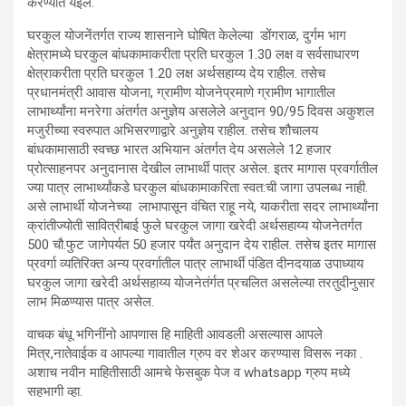
करण्यात येईल.
घरकुल योजनेंतर्गत राज्य शासनाने घोषित केलेल्या डोंगराळ, दुर्गम भाग
क्षेत्रामध्ये घरकुल बांधकामाकरीता प्रति घरकुल 1.30 लक्ष व सर्वसाधारण
क्षेत्राकरीता प्रति घरकुल 1.20 लक्ष अर्थसहाय्य देय राहील. तसेच
प्रधानमंत्री आवास योजना, ग्रामीण योजनेप्रमाणे ग्रामीण भागातील
लाभार्थ्यांना मनरेगा अंतर्गत अनुज्ञेय असलेले अनुदान 90/95 दिवस अकुशल
मजुरीच्या स्वरुपात अभिसरणाद्वारे अनुज्ञेय राहील. तसेच शौचालय
बांधकामासाठी स्वच्छ भारत अभियान अंतर्गत देय असलेले 12 हजार
प्रोत्साहनपर अनुदानास देखील लाभार्थी पात्र असेल. इतर मागास प्रवर्गातील
ज्या पात्र लाभार्थ्यांकडे घरकुल बांधकामाकरिता स्वत:ची जागा उपलब्ध नाही.
असे लाभार्थी योजनेच्या लाभापासून वंचित राहू नये, याकरीता सदर लाभार्थ्यांना
क्रांतीज्योती सावित्रीबाई फुले घरकुल जागा खरेदी अर्थसहाय्य योजनेतर्गत
500 चौ.फुट जागेपर्यत 50 हजार पर्यंत अनुदान देय राहील. तसेच इतर मागास
प्रवर्गा व्यतिरिक्त अन्य प्रवर्गातील पात्र लाभार्थी पंडित दीनदयाळ उपाध्याय
घरकुल जागा खरेदी अर्थसहाय्य योजनेतंर्गत प्रचलित असलेल्या तरतुदीनुसार
लाभ मिळण्यास पात्र असेल.
वाचक बंधू भगिनींनो आपणास हि माहिती आवडली असल्यास आपले
मित्र,नातेवाईक व आपल्या गावातील ग्रुप वर शेअर करण्यास विसरू नका .
अशाच नवीन माहितीसाठी आमचे फेसबुक पेज व whatsapp ग्रुप मध्ये
सहभागी व्हा.