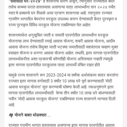
“सर्वांसाठी घरे-२०२४”
हे शासनाचे धोरण असून, त्यानुसार राज्यातील बेघर
तसेच कच्च्या घरात वास्तव्यास असणाऱ्या पात्र लाभार्थ्यांना सन २०२४ पर्यंत
स्वत:चे हक्काचे घर मिळावे असा प्रयत्न शासनाचा आहे. त्यानुसार राज्यात
ग्रामीण भागातील बेघरांना घरकुल उपलब्ध करुन देण्यासाठी केंद्र पुरस्कृत व
राज्य पुरस्कृत विविध घरकुल योजना राबविण्यात येत आहेत.
शासनामार्फत अनुसूचित जाती व जमाती प्रवर्गातील लाभार्थ्यांना घरकुल
योजनाचा लाभ देण्यासाठी रमाई आवास योजना, शबरी आवास योजना, आदीम
आवास योजना तसेच विमुक्त जाती भटक्या जमातीसाठी यशवंतराव चव्हाण मुक्त
वसाहत योजना व धनगर आवास योजना आहेत. तथापि, इतर मागास प्रवर्गातील
लाभार्थ्याकरीता अशा प्रकारची कोणतीही योजना अस्तित्वात नव्हती त्यामुळे
इतर मागास प्रवर्गातील घरकुलास पात्र लाभार्थी वंचित राहत होते.
यामुळे राज्य शासनाने सन 2023-2024 या वर्षांचा अर्थसंकल्प सादर करतांना
राज्यात इतर मागास वर्गासाठी 3 वर्षांत 10 लाख घरे पूर्ण करण्यासाठी ‘मोदी
आवास घरकुल योजना’ सुरु करण्याची घोषणा केली आहे. त्याअनुषंगाने इतर
मागास प्रवर्गातील लाभार्थ्यांसाठी येत्या तीन वर्षांत 10 लाख घरे बांधण्यासाठी
नवीन ‘मोदी आवास घरकुल योजना’ राबविण्यास राज्य शासनाने मान्यता दिली
आहे.
🏘
योजने बाबत थोडक्यात …
राज्यात ग्रामीण भागात वास्तव्यास असणाऱ्या इतर मागास प्रवर्गातील आवास