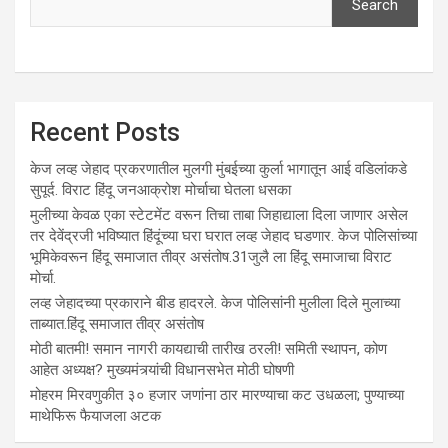
Search
Recent Posts
केज लव्ह जेहाद प्रकरणातील मुलगी मुंबईच्या कुर्ला भागातून आई वडिलांकडे
सुपूर्द. विराट हिंदू जनआक्रोश मोर्चाचा घेतला धसका
मुलीच्या केवळ एका स्टेटमेंट वरून तिचा ताबा जिहाद्याला दिला जाणार असेल
तर देवेंद्रजी भविष्यात हिंदूंच्या घरा घरात लव्ह जेहाद घडणार. केज पोलिसांच्या
भूमिकेवरून हिंदू समाजात तीव्र असंतोष.31जुलै ला हिंदू समाजाचा विराट
मोर्चा.
लव्ह जेहादच्या प्रकाराने बीड हादरले. केज पोलिसांनी मुलीला दिले मुलाच्या
ताब्यात.हिंदू समाजात तीव्र असंतोष
मोठी बातमी! समान नागरी कायद्याची तारीख ठरली! समिती स्थापन, कोण
आहेत अध्यक्ष? मुख्यमंत्र्यांची विधानसभेत मोठी घोषणी
मोहरम मिरवणुकीत ३० हजार जणांना ठार मारण्‍याचा कट उधळला; पुण्‍याच्‍या
माथेफिरू फैयाजला अटक