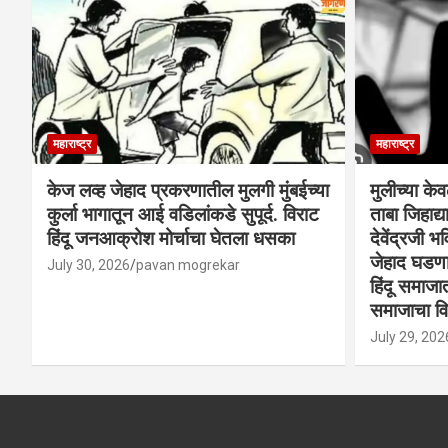
महाराष्ट्र
महाराष्ट्र
केज लव्ह जेहाद प्रकरणातील मुलगी मुंबईच्या
मुलीच्या के
कुर्ला भागातून आई वडिलांकडे सुपूर्द. विराट
ताबा जिहाद
हिंदू जनआक्रोश मोर्चाचा घेतला धसका
देवेंद्रजी भव
जेहाद घडणार
July 30, 2026
pavan mogrekar
हिंदू समाजा
समाजाचा विर
July 29, 202