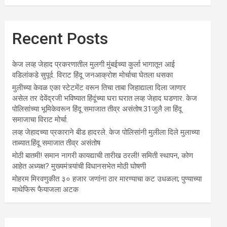
Recent Posts
केज लव्ह जेहाद प्रकरणातील मुलगी मुंबईच्या कुर्ला भागातून आई
वडिलांकडे सुपूर्द. विराट हिंदू जनआक्रोश मोर्चाचा घेतला धसका
मुलीच्या केवळ एका स्टेटमेंट वरून तिचा ताबा जिहाद्याला दिला जाणार
असेल तर देवेंद्रजी भविष्यात हिंदूंच्या घरा घरात लव्ह जेहाद घडणार. केज
पोलिसांच्या भूमिकेवरून हिंदू समाजात तीव्र असंतोष.31जुलै ला हिंदू
समाजाचा विराट मोर्चा.
लव्ह जेहादच्या प्रकाराने बीड हादरले. केज पोलिसांनी मुलीला दिले मुलाच्या
ताब्यात.हिंदू समाजात तीव्र असंतोष
मोठी बातमी! समान नागरी कायद्याची तारीख ठरली! समिती स्थापन, कोण
आहेत अध्यक्ष? मुख्यमंत्र्यांची विधानसभेत मोठी घोषणी
मोहरम मिरवणुकीत ३० हजार जणांना ठार मारण्‍याचा कट उधळला; पुण्‍याच्‍या
माथेफिरू फैयाजला अटक