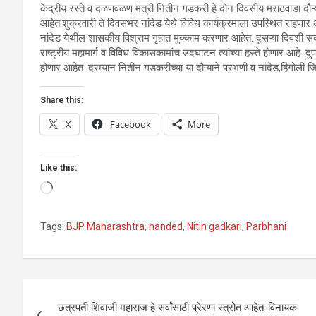
केंद्रीय रस्ते व दळणवळण मंत्री नितीन गडकरी हे दोन दिवसीय मराठवाडा दौऱ्य
आहेत.शुक्रवारी ते दिवसभर नांदेड येथे विविध कार्यक्रमाला उपस्थित राहणार अ
नांदेड येथील शासकीय विश्राम गृहात मुक्काम करणार आहेत. दुसऱ्या दिवशी सक
राष्ट्रीय महामार्ग व विविध विकासकामांच उदघाटन त्यांच्या हस्ते होणार आहे. द
होणार आहेत. दरम्यान नितीन गडकरींच्या या दौऱ्याने परभणी व नांदेड,हिंगोली जिल
Share this:
X
Facebook
More
Like this:
Loading…
Tags:
BJP Maharashtra
,
nanded
,
Nitin gadkari
,
Parbhani
Post
छत्रपती शिवाजी महाराज हे सर्वांसाठी प्रेरणा स्त्रोत आहेत-विनायक