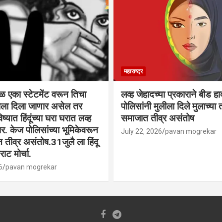
महाराष्ट्र
वळ एका स्टेटमेंट वरून तिचा
लव्ह जेहादच्या प्रकाराने बीड ह
्याला दिला जाणार असेल तर
पोलिसांनी मुलीला दिले मुलाच्या ता
िष्यात हिंदूंच्या घरा घरात लव्ह
समाजात तीव्र असंतोष
. केज पोलिसांच्या भूमिकेवरून
July 22, 2026
pavan mogrekar
त तीव्र असंतोष.31जुलै ला हिंदू
ाट मोर्चा.
6
pavan mogrekar