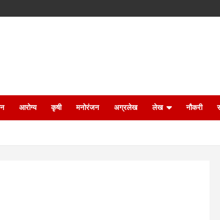
ान
आरोग्य
कृषी
मनोरंजन
अग्रलेख
लेख
नौकरी