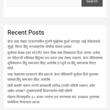
Search
Recent Posts
केज लव्ह जेहाद प्रकरणातील मुलगी मुंबईच्या कुर्ला भागातून आई वडिलांकडे
सुपूर्द. विराट हिंदू जनआक्रोश मोर्चाचा घेतला धसका
मुलीच्या केवळ एका स्टेटमेंट वरून तिचा ताबा जिहाद्याला दिला जाणार असेल
तर देवेंद्रजी भविष्यात हिंदूंच्या घरा घरात लव्ह जेहाद घडणार. केज पोलिसांच्या
भूमिकेवरून हिंदू समाजात तीव्र असंतोष.31जुलै ला हिंदू समाजाचा विराट
मोर्चा.
लव्ह जेहादच्या प्रकाराने बीड हादरले. केज पोलिसांनी मुलीला दिले मुलाच्या
ताब्यात.हिंदू समाजात तीव्र असंतोष
मोठी बातमी! समान नागरी कायद्याची तारीख ठरली! समिती स्थापन, कोण
आहेत अध्यक्ष? मुख्यमंत्र्यांची विधानसभेत मोठी घोषणी
मोहरम मिरवणुकीत ३० हजार जणांना ठार मारण्‍याचा कट उधळला; पुण्‍याच्‍या
माथेफिरू फैयाजला अटक