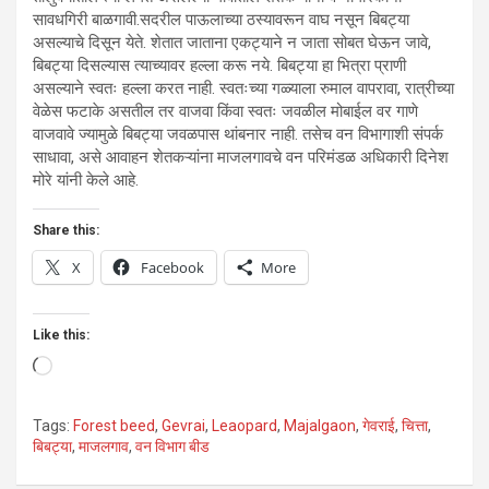
सावधगिरी बाळगावी.सदरील पाऊलाच्या ठस्यावरून वाघ नसून बिबट्या
असल्याचे दिसून येते. शेतात जाताना एकट्याने न जाता सोबत घेऊन जावे,
बिबट्या दिसल्यास त्याच्यावर हल्ला करू नये. बिबट्या हा भित्रा प्राणी
असल्याने स्वतः हल्ला करत नाही. स्वतःच्या गळ्याला रुमाल वापरावा, रात्रीच्या
वेळेस फटाके असतील तर वाजवा किंवा स्वतः जवळील मोबाईल वर गाणे
वाजवावे ज्यामुळे बिबट्या जवळपास थांबनार नाही. तसेच वन विभागाशी संपर्क
साधावा, असे आवाहन शेतकऱ्यांना माजलगावचे वन परिमंडळ अधिकारी दिनेश
मोरे यांनी केले आहे.
Share this:
X
Facebook
More
Like this:
Loading…
Tags:
Forest beed
,
Gevrai
,
Leaopard
,
Majalgaon
,
गेवराई
,
चित्ता
,
बिबट्या
,
माजलगाव
,
वन विभाग बीड