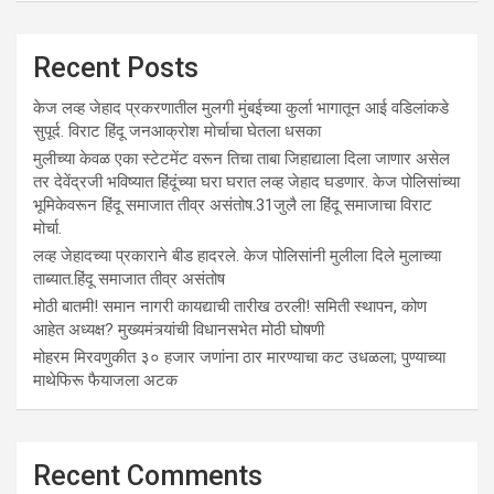
Recent Posts
केज लव्ह जेहाद प्रकरणातील मुलगी मुंबईच्या कुर्ला भागातून आई वडिलांकडे
सुपूर्द. विराट हिंदू जनआक्रोश मोर्चाचा घेतला धसका
मुलीच्या केवळ एका स्टेटमेंट वरून तिचा ताबा जिहाद्याला दिला जाणार असेल
तर देवेंद्रजी भविष्यात हिंदूंच्या घरा घरात लव्ह जेहाद घडणार. केज पोलिसांच्या
भूमिकेवरून हिंदू समाजात तीव्र असंतोष.31जुलै ला हिंदू समाजाचा विराट
मोर्चा.
लव्ह जेहादच्या प्रकाराने बीड हादरले. केज पोलिसांनी मुलीला दिले मुलाच्या
ताब्यात.हिंदू समाजात तीव्र असंतोष
मोठी बातमी! समान नागरी कायद्याची तारीख ठरली! समिती स्थापन, कोण
आहेत अध्यक्ष? मुख्यमंत्र्यांची विधानसभेत मोठी घोषणी
मोहरम मिरवणुकीत ३० हजार जणांना ठार मारण्‍याचा कट उधळला; पुण्‍याच्‍या
माथेफिरू फैयाजला अटक
Recent Comments