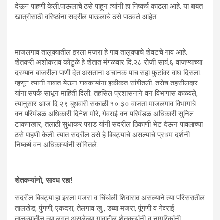
देऊन पाहणी केली.पाऊलाचे ठसे पाहून त्यांनी हा निष्कर्ष काढला आहे. या बाबत
खात्रीसाठी वरिष्ठांना सदरील पाऊलाचे ठसे पाठवले आहेत.
माजलगाव तालुक्यातील इरला मजरा हे गाव तालुक्याचे शेवटचे गाव आहे.
शेतकरी अशोकराव कोटुळे हे शेतात मंगळवार दि.२८ रोजी सायं.६ वाजण्याच्या
दरम्यान बाजरीला पाणी देत असताना अचानक पाच सहा फुटांवर वाघ दिसला.
म्हणून त्यांनी गावात येऊन गावकऱ्यांना हकीकत सांगीतली. तसेच तहसीलदार
यांना संपर्क साधून माहिती दिली. तहसिल प्रशासनाने वन विभागास कळवले,
त्यानुसार आज दि.२९ बुधवारी सकाळी १०.३० वाजता माजलगाव विभागाचे
वन परिमंडळ अधिकारी दिनेश मोरे, गेवराई वन परिमंडळ अधिकारी सुनिल
टाकणखार, तलाठी सुधाकर पराड यांनी सदरील ठिकाणी भेट देऊन पावलाच्या
ठसे पाहणी केली. त्यात सदरील ठसे हे बिबट्याचे असल्याचे प्रथम दर्शनी
निष्कर्ष वन अधिकाऱ्यांनी सांगितले.
शेतकऱ्यांनो, सावध रहा!
सदरील बिबट्या हा इरला मजरा व चिंचोली शिवारात असल्याने त्या परिसरातील
तालखेड, पुंगणी, एकदरा, तेलगाव खु., डब्बा मजरा, पूंगणी व गेवराई
तालुक्यातील त्या लगत असलेल्या गावातील शेतकऱ्यांनी व नागरिकांनी