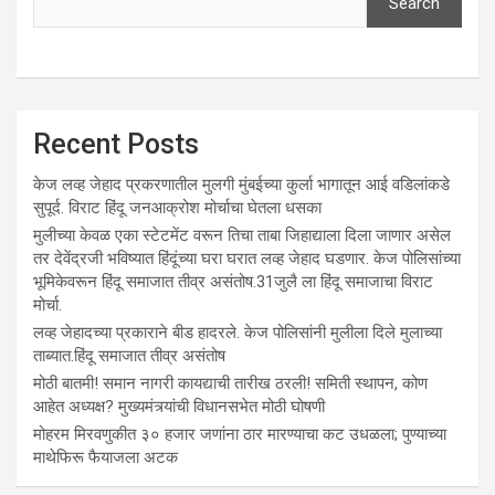
Search
Recent Posts
केज लव्ह जेहाद प्रकरणातील मुलगी मुंबईच्या कुर्ला भागातून आई वडिलांकडे
सुपूर्द. विराट हिंदू जनआक्रोश मोर्चाचा घेतला धसका
मुलीच्या केवळ एका स्टेटमेंट वरून तिचा ताबा जिहाद्याला दिला जाणार असेल
तर देवेंद्रजी भविष्यात हिंदूंच्या घरा घरात लव्ह जेहाद घडणार. केज पोलिसांच्या
भूमिकेवरून हिंदू समाजात तीव्र असंतोष.31जुलै ला हिंदू समाजाचा विराट
मोर्चा.
लव्ह जेहादच्या प्रकाराने बीड हादरले. केज पोलिसांनी मुलीला दिले मुलाच्या
ताब्यात.हिंदू समाजात तीव्र असंतोष
मोठी बातमी! समान नागरी कायद्याची तारीख ठरली! समिती स्थापन, कोण
आहेत अध्यक्ष? मुख्यमंत्र्यांची विधानसभेत मोठी घोषणी
मोहरम मिरवणुकीत ३० हजार जणांना ठार मारण्‍याचा कट उधळला; पुण्‍याच्‍या
माथेफिरू फैयाजला अटक