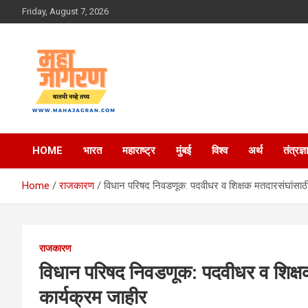
Skip
Friday, August 7, 2026
to
content
बातमी नव्हे तथ्य
महा जागरण
HOME
भारत
महाराष्ट्र
मुंबई
विश्व
अर्थ
तंत्रज्ञ
Home
राजकारण
विधान परिषद निवडणूक: पदवीधर व शिक्षक मतदारसंघांसाठी
राजकारण
विधान परिषद निवडणूक: पदवीधर व शिक्ष
कार्यक्रम जाहीर