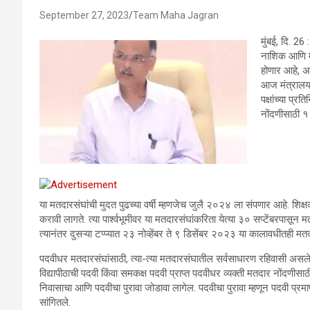
September 27, 2023
Team Maha Jagran
मुंबई, दि. 2
नाशिक आणि मु
होणार आहे, अश
आज मंत्रालयात
पक्षांच्या प्र
नोंदणीसाठी १ 
या मतदारसंघांची मुदत पुढच्या वर्षी म्हणजेच जुलै २०२४ ला संपणार आहे. शिक
करावी लागते. त्या पार्श्वभूमीवर या मतदारसंघांकरिता येत्या ३० सप्टेंबरपासून मतद
त्यानंतर दुसऱ्या टप्प्यात २३ नोव्हेंबर ते ९ डिसेंबर २०२३ या कालावधीतही म
पदवीधर मतदारसंघांसाठी, त्या-त्या मतदारसंघातील सर्वसाधारण रहिवासी असलेल
विद्यापीठाची पदवी किंवा समकक्ष पदवी प्राप्त पदवीधर व्यक्ती मतदार नोंदण
निवासाचा आणि पदवीचा पुरावा जोडावा लागेल. पदवीचा पुरावा म्हणून पदवी प्रमाण
सांगितले.