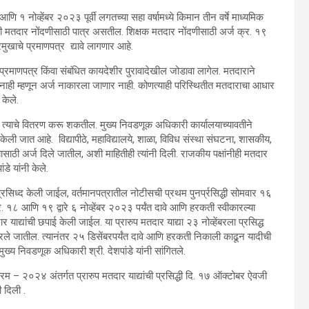
 १ नोव्हेंबर २०२३ पूर्वी लगतच्या सहा वर्षामध्ये किमान तीन वर्षे माध्यमिक
्यक्ती मतदार नोंदणीसाठी पात्र असतील. शिक्षक मतदार नोंदणीसाठी अर्ज क्र. १९
रमुखाचे प्रमाणपत्र द्यावे लागणार आहे.
्रमाणपत्र किंवा संबंधित कायदेशीर पुरावादेखील जोडावा लागेल. मतदाराने
ही म्हणून अर्ज नाकारला जाणार नाही. कोणत्याही परिस्थितीत मतदाराचा आधार
 केले.
, त्याचे वितरण करू शकतील. मुख्य निवडणूक अधिकारी कार्यालयाच्यावतीने
ली जात आहे. विद्यापीठे, महाविद्यालये, शाळा, विविध संस्था संघटना, शासकीय,
साठी अर्ज दिले जातील, अशी माहितीही त्यांनी दिली. राजकीय पक्षांनीही मतदार
डे यांनी केले.
रसिध्द केली जाईल, वर्तमानपत्रातील नोटीसची प्रथम पुनर्प्रसिद्धी सोमवार १६
र. १८ आणि १९ द्वारे ६ नोव्हेंबर २०२३ पर्यंत दावे आणि हरकती स्वीकारल्या
याद्यांची छपाई केली जाईल. या प्रारुप मतदार याद्या २३ नोव्हेंबरला प्रसिद्ध
कारले जातील. त्यानंतर २५ डिसेंबरपर्यंत दावे आणि हरकती निकाली काढून यादीची
्य निवडणूक अधिकारी श्री. देशपांडे यांनी सांगितले.
्यक्रम – २०२४ अंतर्गत प्रारुप मतदार याद्यांची प्रसिद्धी दि. १७ ऑक्टोबर ऐवजी
 दिली .