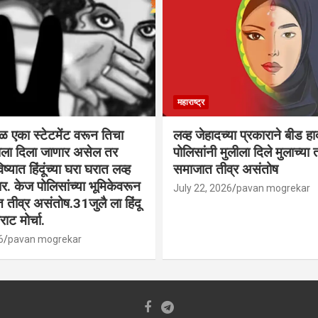
महाराष्ट्र
वळ एका स्टेटमेंट वरून तिचा
लव्ह जेहादच्या प्रकाराने बीड ह
्याला दिला जाणार असेल तर
पोलिसांनी मुलीला दिले मुलाच्या ता
िष्यात हिंदूंच्या घरा घरात लव्ह
समाजात तीव्र असंतोष
. केज पोलिसांच्या भूमिकेवरून
July 22, 2026
pavan mogrekar
त तीव्र असंतोष.31जुलै ला हिंदू
ाट मोर्चा.
6
pavan mogrekar