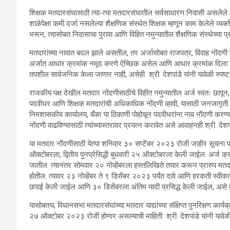
शिक्षक मतदारसंघासाठी त्या-त्या मतदारसंघातील सर्वसाधारण निवासी असलेले आणि
शाळेपेक्षा कमी दर्जा नसलेल्या शैक्षणिक संस्थेत शिक्षक म्हणून काम केलेले व
भरून, त्यासोबत निवासाचा पुरावा आणि विहित नमुन्यातील शैक्षणिक संस्थेच्या प्
मतदारांच्या नावात बदल झाले असतील, तर अर्जासोबत राजपत्र, विवाह नोंदणी प
अर्जात आधार क्रमांक नमूद करणे ऐच्छिक असेल आणि आधार क्रमांक दिला ना
तपशील सार्वजनिक केला जाणार नाही, असेही श्री. देशपांडे यांनी यावेळी स्पष्ट
राजकीय पक्ष देखील मतदार नोंदणीसाठीचे विहीत नमुन्यातील अर्ज स्वतः छापून
पदवीधर आणि शिक्षक मतदारांची अधिकाधिक नोंदणी व्हावी, यासाठी जनजागृती के
निमशासकीय कार्यालय, बँका या ठिकाणी पोहोचून पदवीधरांना नाव नोंदणी करण्या
नोंदणी वाढविण्यासाठी त्यांच्यास्तरावर प्रयत्न करावेत असे आवाहनही श्री. देशपां
या मतदार नोंदणीसाठी येत्या शनिवार ३० सप्टेंबर २०२३ रोजी जाहीर सूचना प्
ऑक्टोबरला, द्वितीय पुनर्प्रसिद्धी बुधवारी २५ ऑक्टोबरला केली जाईल. अर्ज क्
जातील. त्यानंतर सोमवार २० नोव्हेंबरला हस्तलिखिते तयार करून प्रारुप मतदार 
होतील. त्यावर २३ नोव्हेंबर ते ९ डिसेंबर २०२३ पर्यंत दावे आणि हरकती स्वी
छपाई केली जाईल आणि ३० डिसेंबरला अंतिम यादी प्रसिद्ध केली जाईल, असे मुख
यासोबतच, विधानसभा मतदारसंघांच्या मतदार याद्यांच्या संक्षिप्त पुनरिक्षण कार
२७ ऑक्टोबर २०२३ रोजी होणार असल्याची माहिती श्री. देशपांडे यांनी यावेळी