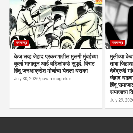
महाराष्ट्र
महाराष्ट्र
केज लव्ह जेहाद प्रकरणातील मुलगी मुंबईच्या
मुलीच्या के
कुर्ला भागातून आई वडिलांकडे सुपूर्द. विराट
ताबा जिहाद
हिंदू जनआक्रोश मोर्चाचा घेतला धसका
देवेंद्रजी भव
जेहाद घडणार
July 30, 2026
pavan mogrekar
हिंदू समाजा
समाजाचा विर
July 29, 202