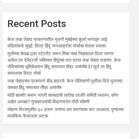
Recent Posts
केज लव्ह जेहाद प्रकरणातील मुलगी मुंबईच्या कुर्ला भागातून आई
वडिलांकडे सुपूर्द. विराट हिंदू जनआक्रोश मोर्चाचा घेतला धसका
मुलीच्या केवळ एका स्टेटमेंट वरून तिचा ताबा जिहाद्याला दिला जाणार
असेल तर देवेंद्रजी भविष्यात हिंदूंच्या घरा घरात लव्ह जेहाद घडणार. केज
पोलिसांच्या भूमिकेवरून हिंदू समाजात तीव्र असंतोष.31जुलै ला हिंदू
समाजाचा विराट मोर्चा.
लव्ह जेहादच्या प्रकाराने बीड हादरले. केज पोलिसांनी मुलीला दिले मुलाच्या
ताब्यात.हिंदू समाजात तीव्र असंतोष
मोठी बातमी! समान नागरी कायद्याची तारीख ठरली! समिती स्थापन, कोण
आहेत अध्यक्ष? मुख्यमंत्र्यांची विधानसभेत मोठी घोषणी
मोहरम मिरवणुकीत ३० हजार जणांना ठार मारण्‍याचा कट उधळला; पुण्‍याच्‍या
माथेफिरू फैयाजला अटक