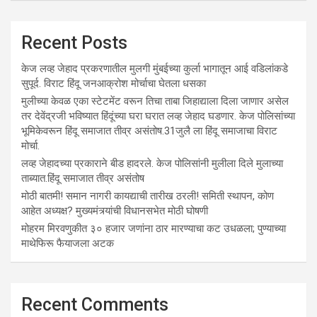
Recent Posts
केज लव्ह जेहाद प्रकरणातील मुलगी मुंबईच्या कुर्ला भागातून आई वडिलांकडे
सुपूर्द. विराट हिंदू जनआक्रोश मोर्चाचा घेतला धसका
मुलीच्या केवळ एका स्टेटमेंट वरून तिचा ताबा जिहाद्याला दिला जाणार असेल
तर देवेंद्रजी भविष्यात हिंदूंच्या घरा घरात लव्ह जेहाद घडणार. केज पोलिसांच्या
भूमिकेवरून हिंदू समाजात तीव्र असंतोष.31जुलै ला हिंदू समाजाचा विराट
मोर्चा.
लव्ह जेहादच्या प्रकाराने बीड हादरले. केज पोलिसांनी मुलीला दिले मुलाच्या
ताब्यात.हिंदू समाजात तीव्र असंतोष
मोठी बातमी! समान नागरी कायद्याची तारीख ठरली! समिती स्थापन, कोण
आहेत अध्यक्ष? मुख्यमंत्र्यांची विधानसभेत मोठी घोषणी
मोहरम मिरवणुकीत ३० हजार जणांना ठार मारण्‍याचा कट उधळला; पुण्‍याच्‍या
माथेफिरू फैयाजला अटक
Recent Comments