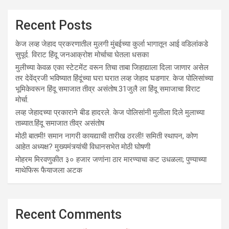
Recent Posts
केज लव्ह जेहाद प्रकरणातील मुलगी मुंबईच्या कुर्ला भागातून आई वडिलांकडे
सुपूर्द. विराट हिंदू जनआक्रोश मोर्चाचा घेतला धसका
मुलीच्या केवळ एका स्टेटमेंट वरून तिचा ताबा जिहाद्याला दिला जाणार असेल
तर देवेंद्रजी भविष्यात हिंदूंच्या घरा घरात लव्ह जेहाद घडणार. केज पोलिसांच्या
भूमिकेवरून हिंदू समाजात तीव्र असंतोष.31जुलै ला हिंदू समाजाचा विराट
मोर्चा.
लव्ह जेहादच्या प्रकाराने बीड हादरले. केज पोलिसांनी मुलीला दिले मुलाच्या
ताब्यात.हिंदू समाजात तीव्र असंतोष
मोठी बातमी! समान नागरी कायद्याची तारीख ठरली! समिती स्थापन, कोण
आहेत अध्यक्ष? मुख्यमंत्र्यांची विधानसभेत मोठी घोषणी
मोहरम मिरवणुकीत ३० हजार जणांना ठार मारण्‍याचा कट उधळला; पुण्‍याच्‍या
माथेफिरू फैयाजला अटक
Recent Comments