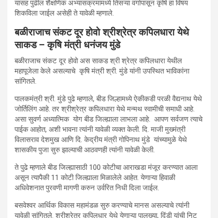
यासह पुढील शैक्षणिक अभ्यासक्रमामध्ये तिसऱ्या वर्गापासून कृषि हा विषय
शिकविला जाईल असेही ते यावेळी म्हणाले.
बळीराजाच संकट दूर होवो श्रीश्रेत्र कपिलधारा येथे
साकड – कृषि मंत्री धनंजय मुंडे
बळीराजाच संकट दूर होवो अस साकड श्री श्रेत्र कपिलधारा येथील
महापूजेला केले असल्याचे कृषि मंत्री श्री. मुंडे यांनी उपस्थित भाविकांना
सांगितले.
पालकमंत्री श्री. मुंडे पुढे म्हणाले, बीड जिल्हामध्ये ऐकीकडी परळी वैद्यनाथ येथे
जोर्तिलिंग आहे. तर श्रीश्रेत्र कपिलधारा येथे मन्मथ स्वामीची समाधी आहे.
असा सुवर्ण अध्यात्मिक योग बीड जिल्ह्याला लाभला आहे. आपण सर्वजण त्याचे
पाईक आहोत, अशी भावना त्यांनी यावेळी व्यक्त केली. दि. माजी मुख्मंत्री
विलासराव देशमुख आणि दि. केद्रीय मंत्री गोपिनाथ मुंडे यांच्यामुळे येथे
शासकीय पुजा सुरु झाल्याची आठवणही त्यांनी यावेळी केली.
ते पुढे म्हणाले बीड जिल्ह्यासाठी 100 कोटीचा आराखडा मंजूर करण्यात आला
असून त्यापैकी 11 कोटी जिल्ह्याला मिळालेले आहेत. येणाऱ्या हिवाळी
अधिवेशनात पुरवणी मागणी करुन उर्वरित निधी दिला जाईल.
बसवेश्वर आर्थिक विकास महामंडळ सुरु करण्याचे मानस असल्याचे त्यांनी
यावेळी सांगितले. श्रीश्रेत्र कपिलधार येथे येणाऱ्या पालख्या, दिंडी यांची निट