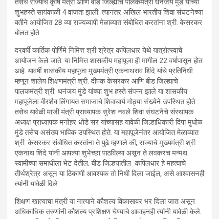
तसेच राज्याचे कृषि मंत्री आणि बीड जिल्ह्याचे पालकमंत्री धनंजय मुंडे यांच्या
शुभहस्ते सायंकाळी 4 वाजता झाली. त्यानंतर अखिल भारतीय शिवा संघटनेच्या
वतीने आयोजित 28 व्या राज्यव्यापी मेळाव्यात संबोधित करतांना श्री. केसरकर
बोलत होते.
दरवर्षी कार्तिक पोर्णिमे निमित्त श्री श्रेत्र कपिलधार येथे यात्रोत्स्वाचे
आयोजन केले जाते. या निमित्त शासकीय महापूजा ही मागील 22 वर्षापासून होत
आहे. यावर्षी शासकीय महापूजा मुख्यमंत्री एकनाथराव शिंदे यांचे प्रतिनिधी
म्हणून शालेय शिक्षणमंत्री श्री. दीपक केसरकर आणि बीड जिल्ह्याचे
पालकमंत्री श्री. धनंजय मुंडे यांच्या शुभ हस्ते संपन्न झाले या शासकीय
महापूजेला वीरशैव लिंगायत समाजाचे शिवाचार्य मोठ्या संख्येने उपस्थित होते
तसेच यावेळी माजी मंत्री प्राध्यापक सुरेश नवले शिवा संघटनेचे संस्थापक
अध्यक्ष प्राध्यापक मनोहर धोंडे सर यांच्यासह यावेळी जिल्हाधिकारी दिपा मुधोळ
मुंडे तसेच असंख्य भाविक उपस्थित होते. या महापूजेनंतर आयोजित मेळाव्यात
श्री. केसरकर संबोधित करतांना ते पुढे म्हणाले की, राज्याचे मुख्यमंत्री श्री.
एकनाथ शिंदे यांनी आपल्या शुभेच्छा पाठविल्या असून ते लवकरच मन्मथ
स्वामीच्या समाधीला भेट देतील. बीड जिल्हयातील कपिलधार हे महत्वाचे
तीर्थश्रेत्र असून या ठिकाणी आवश्यक तो निधी दिला जाईल, असे आश्वासनही
त्यांनी यावेळी दिले.
शिक्षण खात्याचा मंत्री या नात्याने कौशल्य विकासावर भर दिला जात असून
अधिकाधिक तरुणांनी कौशल्य प्रशिक्षण घेण्याचे आवाहनही त्यांनी यावेळी केले.