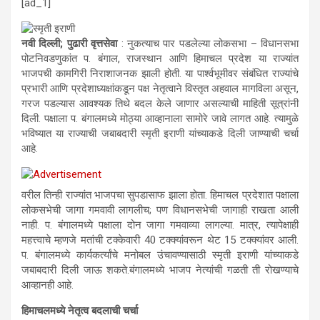
[ad_1]
नवी दिल्ली; पुढारी वृत्तसेवा
: नुकत्याच पार पडलेल्या लोकसभा – विधानसभा
पोटनिवडणुकांत प. बंगाल, राजस्थान आणि हिमाचल प्रदेश या राज्यांत
भाजपची कामगिरी निराशाजनक झाली होती. या पार्श्‍वभूमीवर संबंधित राज्यांचे
प्रभारी आणि प्रदेशाध्यक्षांकडून पक्ष नेतृत्वाने विस्तृत अहवाल मागविला असून,
गरज पडल्यास आवश्यक तिथे बदल केले जाणार असल्याची माहिती सूत्रांनी
दिली. पक्षाला प. बंगालमध्ये मोठ्या आव्हानाला सामोरे जावे लागत आहे. त्यामुळे
भविष्यात या राज्याची जबाबदारी स्मृती इराणी यांच्याकडे दिली जाण्याची चर्चा
आहे.
वरील तिन्ही राज्यांत भाजपचा सुपडासाफ झाला होता. हिमाचल प्रदेशात पक्षाला
लोकसभेची जागा गमवावी लागलीच; पण विधानसभेची जागाही राखता आली
नाही. प. बंगालमध्ये पक्षाला दोन जागा गमवाव्या लागल्या. मात्र, त्यापेक्षाही
महत्त्वाचे म्हणजे मतांची टक्केवारी 40 टक्क्यांवरून थेट 15 टक्क्यांवर आली.
प. बंगालमध्ये कार्यकर्त्यांचे मनोबल उंचावण्यासाठी स्मृती इराणी यांच्याकडे
जबाबदारी दिली जाऊ शकते.बंगालमध्ये भाजप नेत्यांची गळती ती रोखण्याचे
आव्हानही आहे.
हिमाचलमध्ये नेतृत्व बदलाची चर्चा