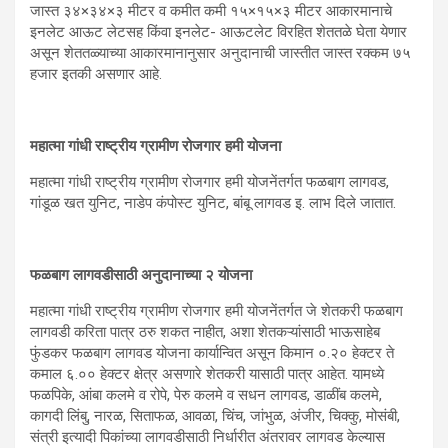
जास्त ३४×३४×३ मीटर व कमीत कमी १५×१५×३ मीटर आकारमानाचे
इनलेट आऊट लेटसह किंवा इनलेट- आऊटलेट विरहित शेततळे घेता येणार
असून शेततळ्याच्या आकारमानानुसार अनुदानाची जास्तीत जास्त रक्कम ७५
हजार इतकी असणार आहे.
महात्मा गांधी राष्ट्रीय ग्रामीण रोजगार हमी योजना
महात्मा गांधी राष्ट्रीय ग्रामीण रोजगार हमी योजनेंतर्गत फळबाग लागवड,
गांडूळ खत युनिट, नाडेप कंपोस्ट युनिट, बांबू लागवड इ. लाभ दिले जातात.
फळबाग लागवडीसाठी अनुदानाच्या २ योजना
महात्मा गांधी राष्ट्रीय ग्रामीण रोजगार हमी योजनेंतर्गत जे शेतकरी फळबाग
लागवडी करिता पात्र ठरु शकत नाहीत, अशा शेतकऱ्यांसाठी भाऊसाहेब
फुंडकर फळबाग लागवड योजना कार्यान्वित असून किमान ०.२० हेक्टर ते
कमाल ६.०० हेक्टर क्षेत्र असणारे शेतकरी यासाठी पात्र आहेत. यामध्ये
फळपिके, आंबा कलमे व रोपे, पेरु कलमे व सधन लागवड, डाळींब कलमे,
कागदी लिंबु, नारळ, सिताफळ, आवळा, चिंच, जांभुळ, अंजीर, चिक्कु, मोसंबी,
संत्री इत्यादी पिकांच्या लागवडीसाठी निर्धारीत अंतरावर लागवड केल्यास