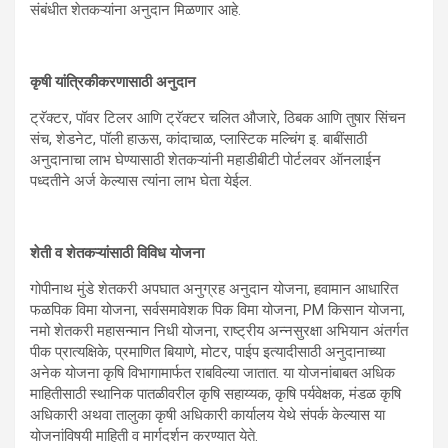
संबंधीत शेतकऱ्यांना अनुदान मिळणार आहे.
कृषी यांत्रिकीकरणासाठी अनुदान
ट्रॅक्टर, पॉवर टिलर आणि ट्रॅक्टर चलित औजारे, ठिबक आणि तुषार सिंचन
संच, शेडनेट, पॉली हाऊस, कांदाचाळ, प्लास्टिक मल्चिंग इ. बाबींसाठी
अनुदानाचा लाभ घेण्यासाठी शेतकऱ्यांनी महाडीबीटी पोर्टलवर ऑनलाईन
पध्दतीने अर्ज केल्यास त्यांना लाभ घेता येईल.
शेती व शेतकऱ्यांसाठी विविध योजना
गोपीनाथ मुंडे शेतकरी अपघात अनुग्रह अनुदान योजना, हवामान आधारित
फळपिक विमा योजना, सर्वसमावेशक पिक विमा योजना, PM किसान योजना,
नमो शेतकरी महासन्मान निधी योजना, राष्ट्रीय अन्नसुरक्षा अभियान अंतर्गत
पीक प्रात्यक्षिके, प्रमाणित बियाणे, मोटर, पाईप इत्यादीसाठी अनुदानाच्या
अनेक योजना कृषि विभागामार्फत राबविल्या जातात. या योजनांबाबत अधिक
माहितीसाठी स्थानिक पातळीवरील कृषि सहाय्यक, कृषि पर्यवेक्षक, मंडळ कृषि
अधिकारी अथवा तालुका कृषी अधिकारी कार्यालय येथे संपर्क केल्यास या
योजनांविषयी माहिती व मार्गदर्शन करण्यात येते.