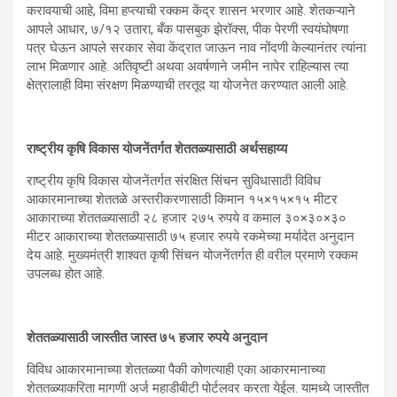
करावयाची आहे, विमा हप्त्याची रक्कम केंद्र शासन भरणार आहे. शेतकऱ्याने
आपले आधार, ७/१२ उतारा, बँक पासबुक झेरॉक्स, पीक पेरणी स्वयंघोषणा
पत्र घेऊन आपले सरकार सेवा केंद्रात जाऊन नाव नोंदणी केल्यानंतर त्यांना
लाभ मिळणार आहे. अतिवृष्टी अथवा अवर्षणाने जमीन नापेर राहिल्यास त्या
क्षेत्रालाही विमा संरक्षण मिळण्याची तरतूद या योजनेत करण्यात आली आहे.
राष्ट्रीय कृषि विकास योजनेंतर्गत शेततळ्यासाठी अर्थसहाय्य
राष्ट्रीय कृषि विकास योजनेंतर्गत संरक्षित सिंचन सुविधासाठी विविध
आकारमानाच्या शेततळे अस्तरीकरणासाठी किमान १५×१५×१५ मीटर
आकाराच्या शेततळ्यासाठी २८ हजार २७५ रुपये व कमाल ३०×३०×३०
मीटर आकाराच्या शेततळ्यासाठी ७५ हजार रुपये रकमेच्या मर्यादेत अनुदान
देय आहे. मुख्यमंत्री शाश्वत कृषी सिंचन योजनेंतर्गत ही वरील प्रमाणे रक्कम
उपलब्ध होत आहे.
शेततळ्यासाठी जास्तीत जास्त ७५ हजार रुपये अनुदान
विविध आकारमानाच्या शेततळ्या पैकी कोणत्याही एका आकारमानाच्या
शेततळ्याकरिता मागणी अर्ज महाडीबीटी पोर्टलवर करता येईल. यामध्ये जास्तीत