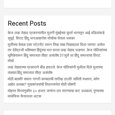
Recent Posts
केज लव्ह जेहाद प्रकरणातील मुलगी मुंबईच्या कुर्ला भागातून आई वडिलांकडे
सुपूर्द. विराट हिंदू जनआक्रोश मोर्चाचा घेतला धसका
मुलीच्या केवळ एका स्टेटमेंट वरून तिचा ताबा जिहाद्याला दिला जाणार असेल
तर देवेंद्रजी भविष्यात हिंदूंच्या घरा घरात लव्ह जेहाद घडणार. केज पोलिसांच्या
भूमिकेवरून हिंदू समाजात तीव्र असंतोष.31जुलै ला हिंदू समाजाचा विराट
मोर्चा.
लव्ह जेहादच्या प्रकाराने बीड हादरले. केज पोलिसांनी मुलीला दिले मुलाच्या
ताब्यात.हिंदू समाजात तीव्र असंतोष
मोठी बातमी! समान नागरी कायद्याची तारीख ठरली! समिती स्थापन, कोण
आहेत अध्यक्ष? मुख्यमंत्र्यांची विधानसभेत मोठी घोषणी
मोहरम मिरवणुकीत ३० हजार जणांना ठार मारण्‍याचा कट उधळला; पुण्‍याच्‍या
माथेफिरू फैयाजला अटक