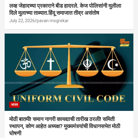
लव्ह जेहादच्या प्रकाराने बीड हादरले. केज पोलिसांनी मुलीला
दिले मुलाच्या ताब्यात.हिंदू समाजात तीव्र असंतोष
July 22, 2026
pavan mogrekar
भारत
मोठी बातमी! समान नागरी कायद्याची तारीख ठरली! समिती
स्थापन, कोण आहेत अध्यक्ष? मुख्यमंत्र्यांची विधानसभेत मोठी
घोषणी