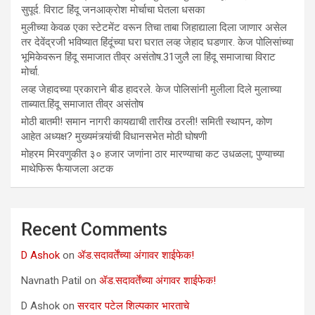
सुपूर्द. विराट हिंदू जनआक्रोश मोर्चाचा घेतला धसका
मुलीच्या केवळ एका स्टेटमेंट वरून तिचा ताबा जिहाद्याला दिला जाणार असेल
तर देवेंद्रजी भविष्यात हिंदूंच्या घरा घरात लव्ह जेहाद घडणार. केज पोलिसांच्या
भूमिकेवरून हिंदू समाजात तीव्र असंतोष.31जुलै ला हिंदू समाजाचा विराट
मोर्चा.
लव्ह जेहादच्या प्रकाराने बीड हादरले. केज पोलिसांनी मुलीला दिले मुलाच्या
ताब्यात.हिंदू समाजात तीव्र असंतोष
मोठी बातमी! समान नागरी कायद्याची तारीख ठरली! समिती स्थापन, कोण
आहेत अध्यक्ष? मुख्यमंत्र्यांची विधानसभेत मोठी घोषणी
मोहरम मिरवणुकीत ३० हजार जणांना ठार मारण्‍याचा कट उधळला; पुण्‍याच्‍या
माथेफिरू फैयाजला अटक
Recent Comments
D Ashok
on
ॲड.सदावर्तेंच्या अंगावर शाईफेक!
Navnath Patil
on
ॲड.सदावर्तेंच्या अंगावर शाईफेक!
D Ashok
on
सरदार पटेल शिल्पकार भारताचे