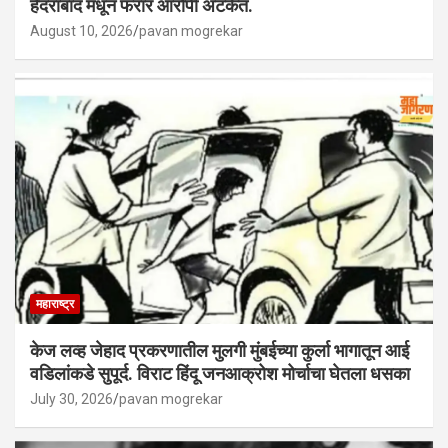
हैदराबाद मधून फरार आरोपी अटकेत.
August 10, 2026
pavan mogrekar
महाराष्ट्र
केज लव्ह जेहाद प्रकरणातील मुलगी मुंबईच्या कुर्ला भागातून आई
वडिलांकडे सुपूर्द. विराट हिंदू जनआक्रोश मोर्चाचा घेतला धसका
July 30, 2026
pavan mogrekar