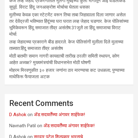
केज लव्ह जेहाद प्रकरणातील मुलगी मुंबईच्या कुर्ला भागातून आई वडिलांकडे
सुपूर्द. विराट हिंदू जनआक्रोश मोर्चाचा घेतला धसका
मुलीच्या केवळ एका स्टेटमेंट वरून तिचा ताबा जिहाद्याला दिला जाणार असेल
तर देवेंद्रजी भविष्यात हिंदूंच्या घरा घरात लव्ह जेहाद घडणार. केज पोलिसांच्या
भूमिकेवरून हिंदू समाजात तीव्र असंतोष.31जुलै ला हिंदू समाजाचा विराट
मोर्चा.
लव्ह जेहादच्या प्रकाराने बीड हादरले. केज पोलिसांनी मुलीला दिले मुलाच्या
ताब्यात.हिंदू समाजात तीव्र असंतोष
मोठी बातमी! समान नागरी कायद्याची तारीख ठरली! समिती स्थापन, कोण
आहेत अध्यक्ष? मुख्यमंत्र्यांची विधानसभेत मोठी घोषणी
मोहरम मिरवणुकीत ३० हजार जणांना ठार मारण्‍याचा कट उधळला; पुण्‍याच्‍या
माथेफिरू फैयाजला अटक
Recent Comments
D Ashok
on
ॲड.सदावर्तेंच्या अंगावर शाईफेक!
Navnath Patil
on
ॲड.सदावर्तेंच्या अंगावर शाईफेक!
D Ashok
on
सरदार पटेल शिल्पकार भारताचे