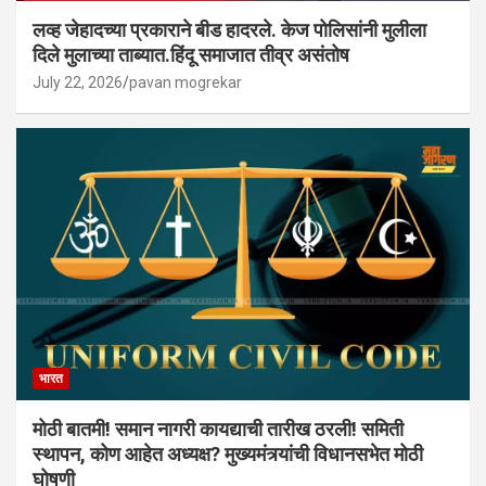
लव्ह जेहादच्या प्रकाराने बीड हादरले. केज पोलिसांनी मुलीला
दिले मुलाच्या ताब्यात.हिंदू समाजात तीव्र असंतोष
July 22, 2026
pavan mogrekar
भारत
मोठी बातमी! समान नागरी कायद्याची तारीख ठरली! समिती
स्थापन, कोण आहेत अध्यक्ष? मुख्यमंत्र्यांची विधानसभेत मोठी
घोषणी