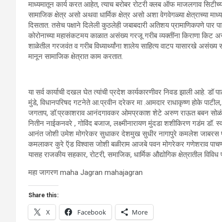
माध्यमातून कार्य करत आहेत, त्याच बरोबर रोटरी क्लब ऑफ माजलगाव सिटीच्या म
सामाजिक क्षेत्र असो अथवा धार्मिक क्षेत्र असो अशा वेगवेगळ्या क्षेत्राच्या मा
दिसतात. तसेच पक्षाने दिलेली कुठलेही जबाबदारी अतिशय प्रामाणिकपणे पार प
कोरोनाच्या महासंकटमय काळात असंख्य गरजू गरीब व्यक्तींना किराणा किट अस
शाळेतील गरजवंत व गरीब विध्यार्थ्यांना शालेय साहित्य वाटप यासारखे असंख्
मानून सामाजिक क्षेत्रात काम करतात.
या सर्व कार्याची दखल घेत त्यांची प्रदेश कार्यकारणीवर निवड झाली आहे. डॉ पा
मुंडे, विधानपरिषद गटनेते आ.प्रवीन दरेकर मा .आमदार राधाकृष्ण होके पाट
जगताप, डॉ.प्रकाशराव आनंदगावकर ओमप्रकाश शेटे अरुण राऊत बबन सोळंके डॉ 
नितीन नाईकनवरे , गोविंद बजाज, लक्ष्मीनारायण मुंदडा शशीकिरण गडंम डॉ. स्व
आनंत जोशी उमेश मोगरेकर सुधाकर देशमुख सुधीर नागापुरे कमलेश जाबरस प्
कमलाकर कुरे ऍड विश्वास जोशी बळीराम आजबे पवन मोगरेकर गणेशराव पाचणक
यासह राजकीय सहकार, रोटरी, समाजिक, धार्मिक औद्योगिक क्षेत्रातील विविध प्
महा जागरण maha Jagran mahajagran
Share this:
X
Facebook
More