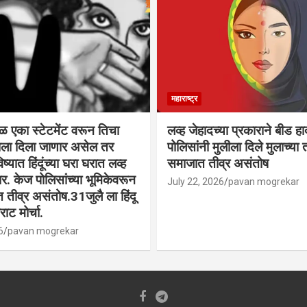
महाराष्ट्र
वळ एका स्टेटमेंट वरून तिचा
लव्ह जेहादच्या प्रकाराने बीड ह
्याला दिला जाणार असेल तर
पोलिसांनी मुलीला दिले मुलाच्या ता
िष्यात हिंदूंच्या घरा घरात लव्ह
समाजात तीव्र असंतोष
. केज पोलिसांच्या भूमिकेवरून
July 22, 2026
pavan mogrekar
त तीव्र असंतोष.31जुलै ला हिंदू
ाट मोर्चा.
6
pavan mogrekar