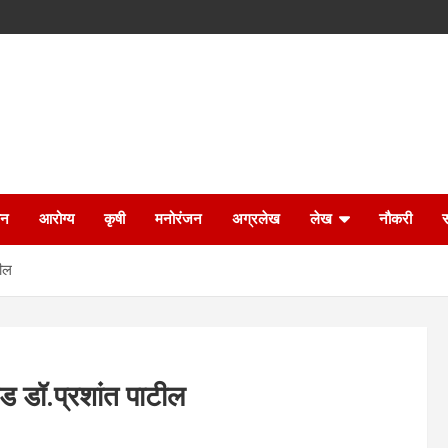
ान
आरोग्य
कृषी
मनोरंजन
अग्रलेख
लेख
नौकरी
टील
ड डॉ.प्रशांत पाटील