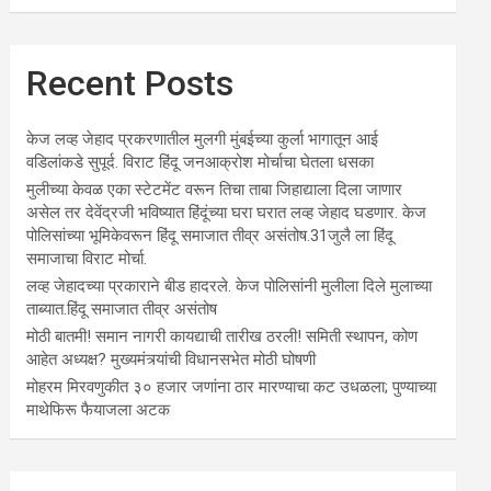
Recent Posts
केज लव्ह जेहाद प्रकरणातील मुलगी मुंबईच्या कुर्ला भागातून आई
वडिलांकडे सुपूर्द. विराट हिंदू जनआक्रोश मोर्चाचा घेतला धसका
मुलीच्या केवळ एका स्टेटमेंट वरून तिचा ताबा जिहाद्याला दिला जाणार
असेल तर देवेंद्रजी भविष्यात हिंदूंच्या घरा घरात लव्ह जेहाद घडणार. केज
पोलिसांच्या भूमिकेवरून हिंदू समाजात तीव्र असंतोष.31जुलै ला हिंदू
समाजाचा विराट मोर्चा.
लव्ह जेहादच्या प्रकाराने बीड हादरले. केज पोलिसांनी मुलीला दिले मुलाच्या
ताब्यात.हिंदू समाजात तीव्र असंतोष
मोठी बातमी! समान नागरी कायद्याची तारीख ठरली! समिती स्थापन, कोण
आहेत अध्यक्ष? मुख्यमंत्र्यांची विधानसभेत मोठी घोषणी
मोहरम मिरवणुकीत ३० हजार जणांना ठार मारण्‍याचा कट उधळला; पुण्‍याच्‍या
माथेफिरू फैयाजला अटक