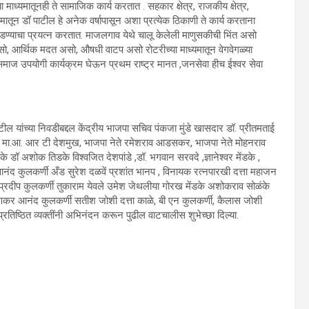
ाध्यमातूनही ते सामाजिक कार्य करतात . सहकार क्षेत्र, राजकीय क्षेत्र,
ध्यमातून डॉ पाटील हे अनेक वर्षापासून अशा प्रत्येक ठिकाणी ते कार्य करताना
ाडण्याचा प्रयत्न करतात. माजलगाव येथे चालू केलेली माणुसकीची भिंत असो
ो, आर्थिक मदत असो, औषधी वाटप असो रोटरीच्या माध्यमातून वेगवेगळ्या
य समाज उपयोगी कार्यक्रम घेऊन प्रथम राष्ट्र मानत ,जनसेवा हीच ईश्वर सेवा
टील यांच्या निवडीबद्दल केंद्रीय भाजपा सचिव पंकजा मुंडे खासदार डॉ. प्रीतमताई
ील, मा.आ. आर टी देशमुख, भाजपा नेते रमेशराव आडसकर, भाजपा नेते मोहनराव
अशोक तिडके विश्वजित देशपांडे ,डॉ. भगवान सरवदे ,ज्ञानेश्वर मेंडके ,
ानंद कुलकर्णी अँड सुरेश दळवें प्रशांत भानप , विनायक रत्नपारखी दत्ता महाजन
रदीप कुलकर्णी तुकाराम येवले उमेश जेथलीया गोरख मेंडके अशोकराव सोळंके
र आनंद कुलकर्णी सतीश जोशी दत्ता काळे, बी एन कुलकर्णी, कैलास जोशी
रतिष्ठित व्यक्तींनी अभिनंदन करून पुढील वाटचालीस शुभेच्छा दिल्या.