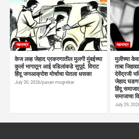
महाराष्ट्र
महाराष्ट्र
केज लव्ह जेहाद प्रकरणातील मुलगी मुंबईच्या
मुलीच्या के
कुर्ला भागातून आई वडिलांकडे सुपूर्द. विराट
ताबा जिहाद
हिंदू जनआक्रोश मोर्चाचा घेतला धसका
देवेंद्रजी भव
जेहाद घडणार
July 30, 2026
pavan mogrekar
हिंदू समाजा
समाजाचा विर
July 29, 202