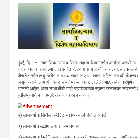
मुंबई, दि. १५ : सामाजिक न्याय व विशेष सहाय्य विभागांतर्गत कार्यरत असलेल्य
विविध योजना राबविल्या जात आहेत. केंद्र शासनाचा योजना- एन.एस.एफ.डी.सी. यो
योजनेअंतर्गत लघु उद्योग रु.१.०० लाख रु.२.० -लाख, महिला समृध्दी योजना व
असून ज्याची लाभार्थी निवड समितीमार्फत निवड झालेली आहे. तसेच परिपूर्ण कर्
आलेली आहेत, अशा लाभार्थीची यादी महामंडळाच्या सूचना फलकावर लावलेली असून
पुढीलप्रमाणे कागदपत्रे तत्काळ दाखल करावी.
१) लाभार्थ्याचा सिबील क्रेडिट स्कोअरसाठी सिबील रिपोर्ट
२) लाभार्थ्याचे उद्योग आधार प्रमाणपत्र
३) लाभार्थ्याचा विनंती अर्ज – कागदपत्रे खरी असल्याबाबत व ज्या जागी व्यवसा