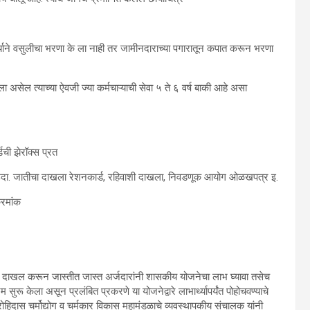
्थ्याने वसुलीचा भरणा के ला नाही तर जामीनदाराच्या पगारातून कपात करून भरणा
 असेल त्याच्या ऐवजी ज्या कर्मचाऱ्याची सेवा ५ ते ६ वर्ष बाकी आहे असा
डची झेरॉक्स प्रत
जमा उदा. जातीचा दाखला रेशनकार्ड, रहिवाशी दाखला, निवडणूक आयोग ओळखपत्र इ.
्रमांक
दाखल करून जास्तीत जास्त अर्जदारांनी शासकीय योजनेचा लाभ घ्यावा तसेच
 सुरू केला असून प्रलंबित प्रकरणे या योजनेद्वारे लाभार्थ्यापर्यंत पोहोचवण्याचे
ोहिदास चर्मोद्योग व चर्मकार विकास महामंडळाचे व्यवस्थापकीय संचालक यांनी