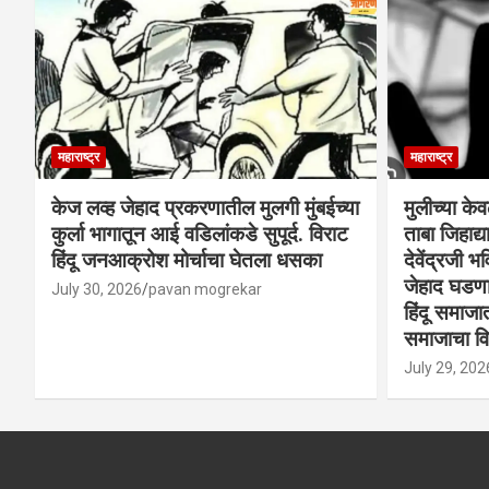
महाराष्ट्र
महाराष्ट्र
केज लव्ह जेहाद प्रकरणातील मुलगी मुंबईच्या
मुलीच्या के
कुर्ला भागातून आई वडिलांकडे सुपूर्द. विराट
ताबा जिहाद
हिंदू जनआक्रोश मोर्चाचा घेतला धसका
देवेंद्रजी भव
जेहाद घडणार
July 30, 2026
pavan mogrekar
हिंदू समाजा
समाजाचा विर
July 29, 202