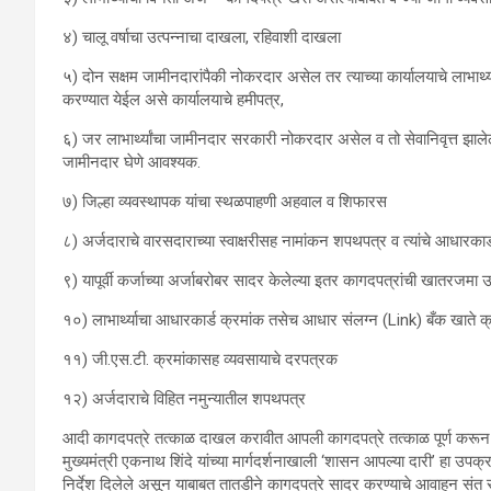
४) चालू वर्षाचा उत्पन्नाचा दाखला, रहिवाशी दाखला
५) दोन सक्षम जामीनदारांपैकी नोकरदार असेल तर त्याच्या कार्यालयाचे लाभार
करण्यात येईल असे कार्यालयाचे हमीपत्र,
६) जर लाभार्थ्यांचा जामीनदार सरकारी नोकरदार असेल व तो सेवानिवृत्त झालेला
जामीनदार घेणे आवश्यक.
७) जिल्हा व्यवस्थापक यांचा स्थळपाहणी अहवाल व शिफारस
८) अर्जदाराचे वारसदाराच्या स्वाक्षरीसह नामांकन शपथपत्र व त्यांचे आधारकार्
९) यापूर्वी कर्जाच्या अर्जाबरोबर सादर केलेल्या इतर कागदपत्रांची खातर
१०) लाभार्थ्याचा आधारकार्ड क्रमांक तसेच आधार संलग्न (Link) बँक खाते क
११) जी.एस.टी. क्रमांकासह व्यवसायाचे दरपत्रक
१२) अर्जदाराचे विहित नमुन्यातील शपथपत्र
आदी कागदपत्रे तत्काळ दाखल करावीत आपली कागदपत्रे तत्काळ पूर्ण करून 
मुख्यमंत्री एकनाथ शिंदे यांच्या मार्गदर्शनाखाली ‘शासन आपल्या दारी’ हा उपक्रम
निर्देश दिलेले असून याबाबत तातडीने कागदपत्रे सादर करण्याचे आवाहन संत र