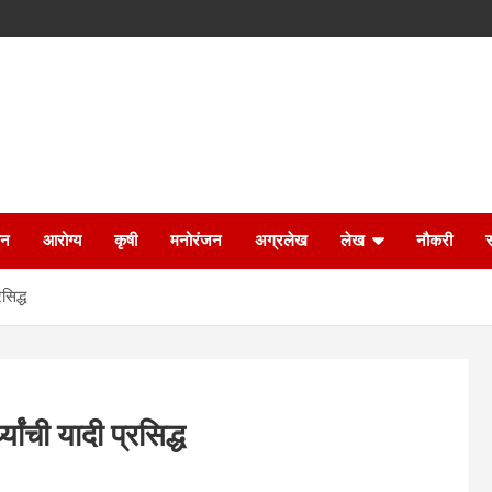
ान
आरोग्य
कृषी
मनोरंजन
अग्रलेख
लेख
नौकरी
सिद्ध
ांची यादी प्रसिद्ध