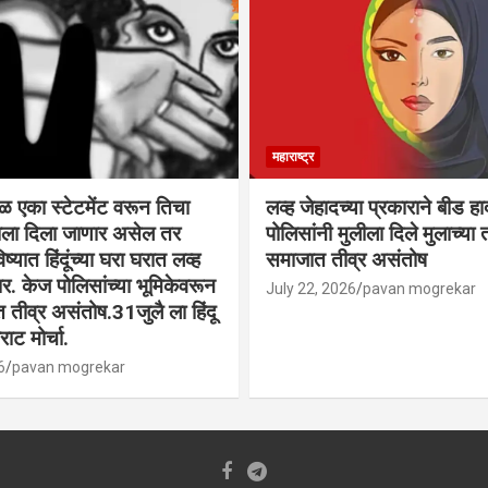
महाराष्ट्र
वळ एका स्टेटमेंट वरून तिचा
लव्ह जेहादच्या प्रकाराने बीड ह
्याला दिला जाणार असेल तर
पोलिसांनी मुलीला दिले मुलाच्या ता
िष्यात हिंदूंच्या घरा घरात लव्ह
समाजात तीव्र असंतोष
. केज पोलिसांच्या भूमिकेवरून
July 22, 2026
pavan mogrekar
त तीव्र असंतोष.31जुलै ला हिंदू
ाट मोर्चा.
6
pavan mogrekar