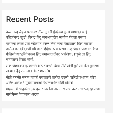
Recent Posts
केज लव्ह जेहाद प्रकरणातील मुलगी मुंबईच्या कुर्ला भागातून आई
वडिलांकडे सुपूर्द. विराट हिंदू जनआक्रोश मोर्चाचा घेतला धसका
मुलीच्या केवळ एका स्टेटमेंट वरून तिचा ताबा जिहाद्याला दिला जाणार
असेल तर देवेंद्रजी भविष्यात हिंदूंच्या घरा घरात लव्ह जेहाद घडणार. केज
पोलिसांच्या भूमिकेवरून हिंदू समाजात तीव्र असंतोष.31जुलै ला हिंदू
समाजाचा विराट मोर्चा.
लव्ह जेहादच्या प्रकाराने बीड हादरले. केज पोलिसांनी मुलीला दिले मुलाच्या
ताब्यात.हिंदू समाजात तीव्र असंतोष
मोठी बातमी! समान नागरी कायद्याची तारीख ठरली! समिती स्थापन, कोण
आहेत अध्यक्ष? मुख्यमंत्र्यांची विधानसभेत मोठी घोषणी
मोहरम मिरवणुकीत ३० हजार जणांना ठार मारण्‍याचा कट उधळला; पुण्‍याच्‍या
माथेफिरू फैयाजला अटक