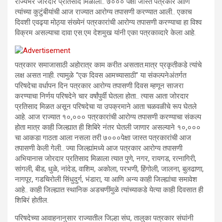
राज्यभर जोरदार प्रतिसाद मिळाला.. ७००० पेक्षा जास्त पत्रकार आणि
त्यांच्या कुटुंबीयांची आज राज्यात आरोग्य तपासणी करण्यात आली.. एकाच
दिवशी एवढ्या मोठ्या संख्येनं पत्रकारांची आरोग्य तपासणी करण्याचा हा विश्व
विक्रम असल्याचा दावा एस.एम देशमुख यांनी एका पत्रकाव्दारे केला आहे.
पत्रकार समाजासाठी अहोरात्र काम करीत असतात.मात्र प्रकृतीकडे त्यांचे
लक्ष असत नाही. त्यामुळे “एक दिवस आमच्यासाठी” या संकल्पनेअंतर्गत
परिषदेचा वर्धापन दिन पत्रकार आरोग्य तपासणी दिवस म्हणून साजरा
करण्याचा निर्णय परिषदेने चार वर्षांपुर्वी घेतला होता.. त्यास आता जोरदार
प्रतिसाद मिळत असून परिषदेचा या उपक्रमाने आता चळवळीचे रूप घेतले
आहे. आज राज्यात १०,००० पत्रकारांची आरोग्य तपासणी करण्याचा संकल्प
होता मात्र काही जिल्ह्यात ही शिबिरे नंतर घेतली जाणार असल्याने १०,०००
चा आकडा गाठता आला नसला तरी ७०००पेक्षा जास्त पत्रकारांची आज
तपासणी केली गेली.. ज्या जिल्ह्यांमध्ये आज पत्रकार आरोग्य तपासणी
अभियानास जोरदार प्रतिसाद मिळाला त्यात पुणे, नगर, रायगड, रत्नागिरी,
सांगली, बीड, धुळे, नांदेड, वाशिम, अकोला, परभणी, हिंगोली, जालना, बुलढाणा,
नागपूर, गडचिरोली सिंधुदुर्ग, भंडारा, या आणि अन्य काही जिल्ह्यांचा समावेश
आहे.. काही जिल्ह्यात स्थानिक अडचणींमुळे त्यांच्याकडे येत्या काही दिवसात ही
शिबिरं होतील.
परिषदेच्या आवाहनानुसार राज्यातील जिल्हा संघ, तालुका पत्रकार संघांनी