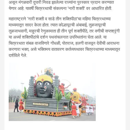
असून मंगळवारी दुपारी निवड झालेल्या राज्यांना पुरस्कार प्रदान करण्यात
येणार आहे. यावर्षी चित्ररथाची संकल्पना ‘नारी शक्ती’ वर आधारित होती.
महाराष्ट्राने ‘नारी शक्ती व साडे तीन शक्तिपीठा’चा महिमा चित्ररथाच्या
माध्यमातून सादर केला होता. त्यात कोल्हापूरची अंबाबाई, तुळजापूरची
तुळजाभवानी, माहूरची रेणुकामाता ही तीन पूर्ण शक्तीपीठे, तर वणीची सप्तश्रृंगी
या अर्ध्या शक्तिपीठांचे दर्शन पथसंचलनात उपस्थितांना घेता आले. या
चित्ररथात संबळ वाजविणारे गोंधळी, पोतराज, हलगी वाजवून देवीची आराधना
करणारा भक्त, असे भक्त‍िमय वातावरण कर्तव्यपथावर चित्ररथाच्या माध्यमातून
दर्शविले गेले.