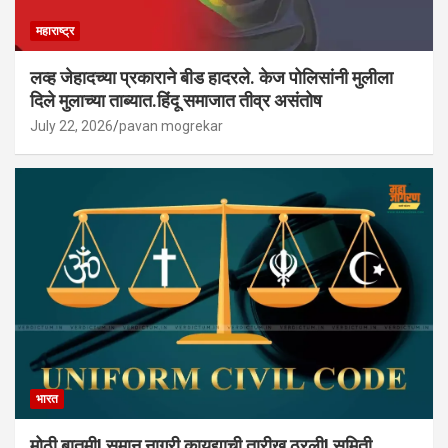
महाराष्ट्र
लव्ह जेहादच्या प्रकाराने बीड हादरले. केज पोलिसांनी मुलीला
दिले मुलाच्या ताब्यात.हिंदू समाजात तीव्र असंतोष
July 22, 2026
pavan mogrekar
भारत
मोठी बातमी! समान नागरी कायद्याची तारीख ठरली! समिती