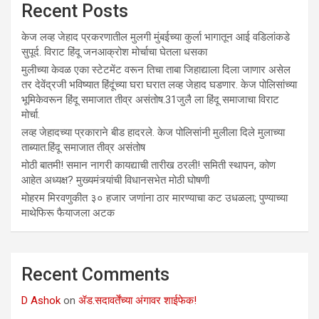
Recent Posts
केज लव्ह जेहाद प्रकरणातील मुलगी मुंबईच्या कुर्ला भागातून आई वडिलांकडे
सुपूर्द. विराट हिंदू जनआक्रोश मोर्चाचा घेतला धसका
मुलीच्या केवळ एका स्टेटमेंट वरून तिचा ताबा जिहाद्याला दिला जाणार असेल
तर देवेंद्रजी भविष्यात हिंदूंच्या घरा घरात लव्ह जेहाद घडणार. केज पोलिसांच्या
भूमिकेवरून हिंदू समाजात तीव्र असंतोष.31जुलै ला हिंदू समाजाचा विराट
मोर्चा.
लव्ह जेहादच्या प्रकाराने बीड हादरले. केज पोलिसांनी मुलीला दिले मुलाच्या
ताब्यात.हिंदू समाजात तीव्र असंतोष
मोठी बातमी! समान नागरी कायद्याची तारीख ठरली! समिती स्थापन, कोण
आहेत अध्यक्ष? मुख्यमंत्र्यांची विधानसभेत मोठी घोषणी
मोहरम मिरवणुकीत ३० हजार जणांना ठार मारण्‍याचा कट उधळला; पुण्‍याच्‍या
माथेफिरू फैयाजला अटक
Recent Comments
D Ashok
on
ॲड.सदावर्तेंच्या अंगावर शाईफेक!