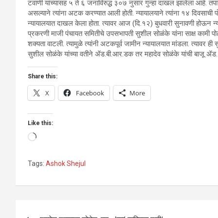
टवाणी यांच्यासह ५ ते ६ जनाविरुद्ध ३०७ नुसार गुन्हा दाखल झालेला आहे. तपास
असल्याने त्यांना अटक करण्यात आली होती. न्यायालयाने त्यांना १४ दिवसाची
न्यायालयात दाखल केला होता. त्यावर आज (दि.१२) बुधवारी सुनावणी होऊन न्याय
प्रकरणी माजी पंचायत समितीचे उपसभापती सुशील सोळंके यांना साक्ष कामी पोलीसा
शक्यता वाटली. त्यामुळे त्यांनी अटकपूर्व जामीन न्यायालयात मांडला. त्यावर 
सुशील सोळंके यांच्या वतीने ॲड.बी.आर.डक तर महादेव सोळंके यांची बाजू ॲड. 
Share this:
X
Facebook
More
Like this:
Loading…
Tags:
Ashok Shejul
Post