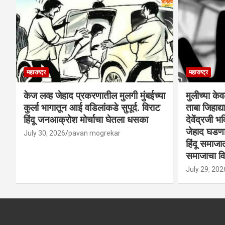
महाराष्ट्र
महाराष्ट्र
केज लव्ह जेहाद प्रकरणातील मुलगी मुंबईच्या
मुलीच्या के
कुर्ला भागातून आई वडिलांकडे सुपूर्द. विराट
ताबा जिहाद
हिंदू जनआक्रोश मोर्चाचा घेतला धसका
देवेंद्रजी भव
जेहाद घडणार
July 30, 2026
pavan mogrekar
हिंदू समाजा
समाजाचा विर
July 29, 202