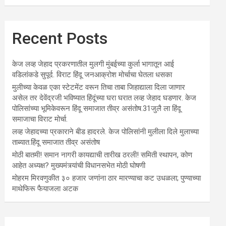
Recent Posts
केज लव्ह जेहाद प्रकरणातील मुलगी मुंबईच्या कुर्ला भागातून आई
वडिलांकडे सुपूर्द. विराट हिंदू जनआक्रोश मोर्चाचा घेतला धसका
मुलीच्या केवळ एका स्टेटमेंट वरून तिचा ताबा जिहाद्याला दिला जाणार
असेल तर देवेंद्रजी भविष्यात हिंदूंच्या घरा घरात लव्ह जेहाद घडणार. केज
पोलिसांच्या भूमिकेवरून हिंदू समाजात तीव्र असंतोष.31जुलै ला हिंदू
समाजाचा विराट मोर्चा.
लव्ह जेहादच्या प्रकाराने बीड हादरले. केज पोलिसांनी मुलीला दिले मुलाच्या
ताब्यात.हिंदू समाजात तीव्र असंतोष
मोठी बातमी! समान नागरी कायद्याची तारीख ठरली! समिती स्थापन, कोण
आहेत अध्यक्ष? मुख्यमंत्र्यांची विधानसभेत मोठी घोषणी
मोहरम मिरवणुकीत ३० हजार जणांना ठार मारण्‍याचा कट उधळला; पुण्‍याच्‍या
माथेफिरू फैयाजला अटक