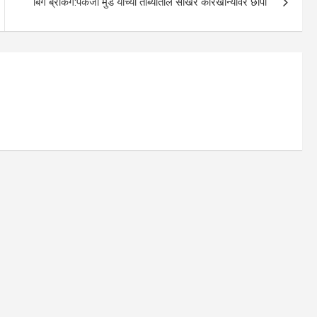
बिग ब्रेकिंग:पंकजा मुंडे यांच्या ताब्यातील साखर कारखान्यावर छापा