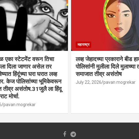
महाराष्ट्र
वळ एका स्टेटमेंट वरून तिचा
लव्ह जेहादच्या प्रकाराने बीड ह
्याला दिला जाणार असेल तर
पोलिसांनी मुलीला दिले मुलाच्या ता
िष्यात हिंदूंच्या घरा घरात लव्ह
समाजात तीव्र असंतोष
. केज पोलिसांच्या भूमिकेवरून
July 22, 2026
pavan mogrekar
त तीव्र असंतोष.31जुलै ला हिंदू
ाट मोर्चा.
6
pavan mogrekar