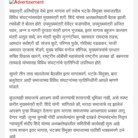
सह्याद्री अतिथीगृह येथे इतर मागास वर्ग तसेच भटके-विमुक्त समाजातील
विविध संघटनांसमवेत मुख्यमंत्री श्री. शिंदे यांच्या अध्यक्षतेखाली बैठक झाली.
त्यावेळी ते बोलत होते. उपमुख्यमंत्री देवेंद्र फडणवीस, उपमुख्यमंत्री अजित
पवार, अन्न व नागरी पुरवठा मंत्री छगन भुजबळ, इतर मागास बहुजन कल्याण
मंत्री अतुल सावे, वन मंत्री सुधीर मुनगंटीवार, खासदार रामदास तडस,
आमदार सर्वश्री डॉ. संजय कुटे, परिणय फुके, गोपीचंद पडळकर, माजी
आमदार प्रकाश शेंडगे, मुख्य सचिव मनोज सौनिक, मुख्यमंत्र्यांचे प्रधान
सचिव विकास खारगे, राष्ट्रीय ओबीसी महासंघाचे राष्ट्रीय अध्यक्ष डॉ. बबनराव
तायवाडे यांच्यासह विविध संघटनांचे प्रतिनिधी उपस्थित होते.
सुमारे तीन तास चाललेल्या बैठकीत इतर मागासवर्ग, भटके-विमुक्त, बारा
बलुतेदार आदी समाजाच्या विविध संघटनांच्या प्रतिनिधींनी आपले म्हणणे
मांडले.
कुठल्याही समाजाचे आरक्षण कमी करण्याची शासनाची भूमिका नाही, असे स्पष्ट
करीत मुख्यमंत्री श्री. शिंदे यांनी सांगितले की, मराठा समाजाचे रद्द झालेलं
आरक्षण पुन्हा मिळवून देताना इतर मागास समाजाच्या आरक्षणाला धक्का लागू
देणार नाही. जुन्या कुणबी नोंदी असलेल्यांना कुणबी दाखले देण्यासंदर्भात निवृत्त
न्यायमुर्ती संदीप शिंदे यांच्या अध्यक्षतेखालील समितीची कार्यवाही सुरू आहे.
राज्य शासन इतर मागास, भटक्या विमुक्त समाजाच्या पाठीशी भक्कमपणे उभे
आहे.