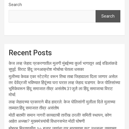
Search
Search
Recent Posts
केज लव्ह जेहाद प्रकरणातील मुलगी मुंबईच्या कुर्ला भागातून आई वडिलांकडे
सुपूर्द. विराट हिंदू जनआक्रोश मोर्चाचा घेतला धसका
मुलीच्या केवळ एका स्टेटमेंट वरून तिचा ताबा जिहाद्याला दिला जाणार असेल
तर देवेंद्रजी भविष्यात हिंदूंच्या घरा घरात लव्ह जेहाद घडणार. केज पोलिसांच्या
भूमिकेवरून हिंदू समाजात तीव्र असंतोष.31जुलै ला हिंदू समाजाचा विराट
मोर्चा.
लव्ह जेहादच्या प्रकाराने बीड हादरले. केज पोलिसांनी मुलीला दिले मुलाच्या
ताब्यात.हिंदू समाजात तीव्र असंतोष
मोठी बातमी! समान नागरी कायद्याची तारीख ठरली! समिती स्थापन, कोण
आहेत अध्यक्ष? मुख्यमंत्र्यांची विधानसभेत मोठी घोषणी
मोहरम मिरवणुकीत ३० हजार जणांना ठार मारण्‍याचा कट उधळला; पुण्‍याच्‍या