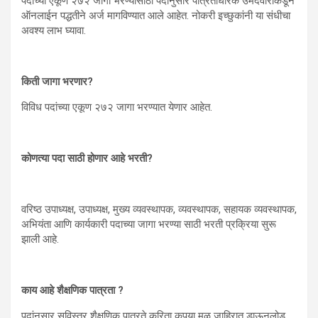
पदांच्या एकूण २७२ जागा भरण्यासाठी पदांनुसार पात्रताधारक उमेदवारांकडून
ऑनलाईन पद्धतीने अर्ज मागविण्यात आले आहेत. नोकरी इच्छुकांनी या संधीचा
अवश्य लाभ घ्यावा.
किती जागा भरणार?
विविध पदांच्या एकूण २७२ जागा भरण्यात येणार आहेत.
कोणत्या पदा साठी होणार आहे भरती?
वरिष्ठ उपाध्यक्ष, उपाध्यक्ष, मुख्य व्यवस्थापक, व्यवस्थापक, सहायक व्यवस्थापक,
अभियंता आणि कार्यकारी पदाच्या जागा भरण्या साठी भरती प्रक्रिया सुरू
झाली आहे.
काय आहे शैक्षणिक पात्रता ?
पदांनुसार सविस्तर शैक्षणिक पात्रते करिता कृपया मूळ जाहिरात डाऊनलोड