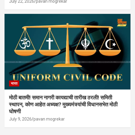
July 22, 2026
pavan mogrekar
भारत
मोठी बातमी! समान नागरी कायद्याची तारीख ठरली! समिती
स्थापन, कोण आहेत अध्यक्ष? मुख्यमंत्र्यांची विधानसभेत मोठी
घोषणी
July 9, 2026
pavan mogrekar