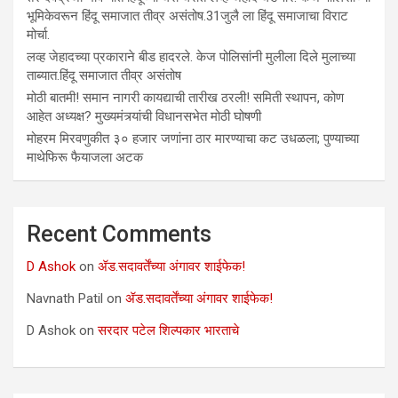
भूमिकेवरून हिंदू समाजात तीव्र असंतोष.31जुलै ला हिंदू समाजाचा विराट
मोर्चा.
लव्ह जेहादच्या प्रकाराने बीड हादरले. केज पोलिसांनी मुलीला दिले मुलाच्या
ताब्यात.हिंदू समाजात तीव्र असंतोष
मोठी बातमी! समान नागरी कायद्याची तारीख ठरली! समिती स्थापन, कोण
आहेत अध्यक्ष? मुख्यमंत्र्यांची विधानसभेत मोठी घोषणी
मोहरम मिरवणुकीत ३० हजार जणांना ठार मारण्‍याचा कट उधळला; पुण्‍याच्‍या
माथेफिरू फैयाजला अटक
Recent Comments
D Ashok
on
ॲड.सदावर्तेंच्या अंगावर शाईफेक!
Navnath Patil
on
ॲड.सदावर्तेंच्या अंगावर शाईफेक!
D Ashok
on
सरदार पटेल शिल्पकार भारताचे