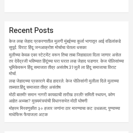
Recent Posts
केज लव्ह जेहाद प्रकरणातील मुलगी मुंबईच्या कुर्ला भागातून आई वडिलांकडे
सुपूर्द. विराट हिंदू जनआक्रोश मोर्चाचा घेतला धसका
मुलीच्या केवळ एका स्टेटमेंट वरून तिचा ताबा जिहाद्याला दिला जाणार असेल
तर देवेंद्रजी भविष्यात हिंदूंच्या घरा घरात लव्ह जेहाद घडणार. केज पोलिसांच्या
भूमिकेवरून हिंदू समाजात तीव्र असंतोष.31जुलै ला हिंदू समाजाचा विराट
मोर्चा.
लव्ह जेहादच्या प्रकाराने बीड हादरले. केज पोलिसांनी मुलीला दिले मुलाच्या
ताब्यात.हिंदू समाजात तीव्र असंतोष
मोठी बातमी! समान नागरी कायद्याची तारीख ठरली! समिती स्थापन, कोण
आहेत अध्यक्ष? मुख्यमंत्र्यांची विधानसभेत मोठी घोषणी
मोहरम मिरवणुकीत ३० हजार जणांना ठार मारण्‍याचा कट उधळला; पुण्‍याच्‍या
माथेफिरू फैयाजला अटक