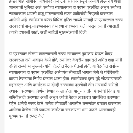
इच्छा आहे. सीमावर्ती बांधवांवर कर्नाटक सरकारकडून अन्याय होऊ नये अशी
शासनाची भूमिका आहे. सर्वोच्च न्यायालयात हा प्रश्न प्रलंबित असून सर्वोच्च
न्यायालयात आपली बाजू मांडण्यासाठी तज्ज्ञ वकीलांची नियुक्ती करण्यात
आलेली आहे. त्याशिवाय ज्येष्ठ विधिज्ञ हरिश साळवे यांनाही या प्रकरणात राज्य
सरकारची बाजू मांडण्याबाबत विचारणा करण्यात आली असून त्यांनी त्यासाठी
तयारी दर्शवली आहे’, अशी माहिती मुख्यमंत्र्यांनी दिली.
या प्रश्नावर तोडगा काढण्यासाठी राज्य सरकारने पुढाकार घेऊन केंद्र
सरकारला तसे आवाहन केले होते, त्यानंतर केंद्रीय गृहमंत्री अमित शहा यांनी
दोन्ही राज्यांच्या मुख्यमंत्र्यांची दिल्लीत बैठक घेतली होती. या बैठकीत सर्वोच्च
न्यायालयात हा प्रश्न प्रलंबित असेपर्यंत सीमावर्ती भागात जैसे थे परिस्थिती
कायम ठेवण्याचा निर्णय घेण्यात आला होता. त्यासोबतच इतर मुद्दे सोडवण्यासाठी
महाराष्ट्र आणि कर्नाटक या दोन्ही राज्यांच्या प्रत्येकी तीन मंत्र्यांची समिती
स्थापन करण्याचा निर्णय घेण्यात आला होता. यानुसार तीन मंत्र्यांची निवड या
समितीसाठी करण्यात आली असून त्यांची बैठक लवकरच आयोजित करण्यात
येईल असेही स्पष्ट केले. तसेच सीमावर्ती भागातील तरूणांवर दाखल करण्यात
आलेल्या केसेस मागे घ्यायला कर्नाटक सरकारला भाग पाडले असल्याचेही
मुख्यमंत्र्यांनी स्पष्ट केले.