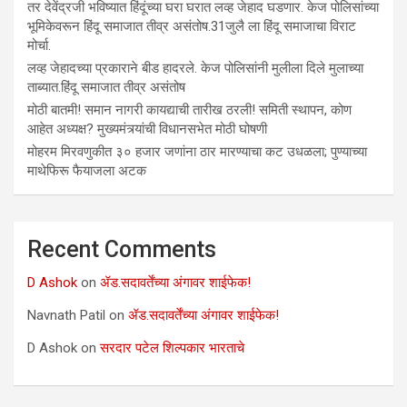
तर देवेंद्रजी भविष्यात हिंदूंच्या घरा घरात लव्ह जेहाद घडणार. केज पोलिसांच्या
भूमिकेवरून हिंदू समाजात तीव्र असंतोष.31जुलै ला हिंदू समाजाचा विराट
मोर्चा.
लव्ह जेहादच्या प्रकाराने बीड हादरले. केज पोलिसांनी मुलीला दिले मुलाच्या
ताब्यात.हिंदू समाजात तीव्र असंतोष
मोठी बातमी! समान नागरी कायद्याची तारीख ठरली! समिती स्थापन, कोण
आहेत अध्यक्ष? मुख्यमंत्र्यांची विधानसभेत मोठी घोषणी
मोहरम मिरवणुकीत ३० हजार जणांना ठार मारण्‍याचा कट उधळला; पुण्‍याच्‍या
माथेफिरू फैयाजला अटक
Recent Comments
D Ashok
on
ॲड.सदावर्तेंच्या अंगावर शाईफेक!
Navnath Patil
on
ॲड.सदावर्तेंच्या अंगावर शाईफेक!
D Ashok
on
सरदार पटेल शिल्पकार भारताचे