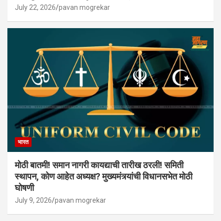
July 22, 2026
pavan mogrekar
भारत
मोठी बातमी! समान नागरी कायद्याची तारीख ठरली! समिती
स्थापन, कोण आहेत अध्यक्ष? मुख्यमंत्र्यांची विधानसभेत मोठी
घोषणी
July 9, 2026
pavan mogrekar