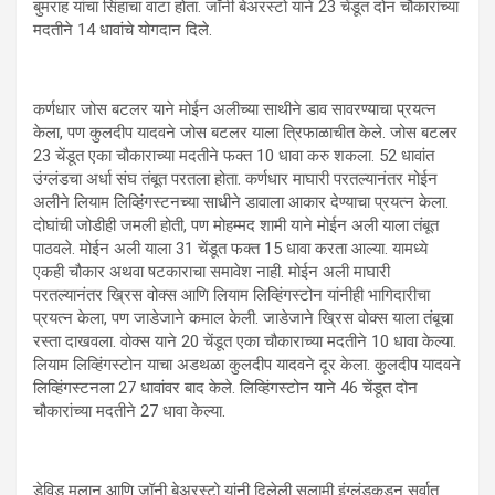
बुमराह यांचा सिंहाचा वाटा होता. जॉनी बेअरस्टो याने 23 चेंडूत दोन चौकारांच्या
मदतीने 14 धावांचे योगदान दिले.
कर्णधार जोस बटलर याने मोईन अलीच्या साथीने डाव सावरण्याचा प्रयत्न
केला, पण कुलदीप यादवने जोस बटलर याला त्रिफाळाचीत केले. जोस बटलर
23 चेंडूत एका चौकाराच्या मदतीने फक्त 10 धावा करु शकला. 52 धावांत
उंग्लंडचा अर्धा संघ तंबूत परतला होता. कर्णधार माघारी परतल्यानंतर मोईन
अलीने लियाम लिव्हिंगस्टनच्या साधीने डावाला आकार देण्याचा प्रयत्न केला.
दोघांची जोडीही जमली होती, पण मोहम्मद शामी याने मोईन अली याला तंबूत
पाठवले. मोईन अली याला 31 चेंडूत फक्त 15 धावा करता आल्या. यामध्ये
एकही चौकार अथवा षटकाराचा समावेश नाही. मोईन अली माघारी
परतल्यानंतर ख्रिस वोक्स आणि लियाम लिव्हिंगस्टोन यांनीही भागिदारीचा
प्रयत्न केला, पण जाडेजाने कमाल केली. जाडेजाने ख्रिस वोक्स याला तंबूचा
रस्ता दाखवला. वोक्स याने 20 चेंडूत एका चौकाराच्या मदतीने 10 धावा केल्या.
लियाम लिव्हिंगस्टोन याचा अडथळा कुलदीप यादवने दूर केला. कुलदीप यादवने
लिव्हिंगस्टनला 27 धावांवर बाद केले. लिव्हिंगस्टोन याने 46 चेंडूत दोन
चौकारांच्या मदतीने 27 धावा केल्या.
डेविड मलान आणि जॉनी बेअरस्टो यांनी दिलेली सलामी इंग्लंडकडून सर्वात