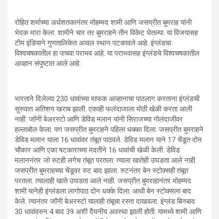
रोहित शर्माच्या अर्धशतकानंतर मोहम्मद शामी आणि जसप्रीत बुमराह यांनी
भेदक मारा केला. शामीने चार तर बुमराहने तीन विकेट घेतल्या. या विजयासह
टीम इंडियाने गुणतालिकेत अव्वल स्थान पटकावले आहे. इंग्लंडचा
विश्वचषकातील हा पाचवा पराभव आहे. या पराभवासह इंग्लंडचे विश्वचषकातील
आव्हान संपुष्टात आले आहे.
भारताने दिलेल्या 230 धावांच्या माफक आव्हानाचा पाठलाग करताना इंग्लंडची
सुरुवात अतिशय खराब झाली. एकाही फलंदाजाला मोठी खेळी करता आली
नाही. जॉनी बेअरस्टो आणि डेविड मलान यांनी सिराजच्या गोलंदाजीवर
हल्लाबोल केला. पण जसप्रीत बुमराहने पहिला धक्का दिला. जसप्रीत बुमराहने
डेविड मलान याला 16 धावांवर तंबूत पाठवले. डेविड मलान याने 17 चेंडूत दोन
चौकार आणि एका षटकाराच्या मदतीने 16 धावांची खेळी केली. डेविड
मलाननंतर जो रुटही लगेच तंबूत परतला. त्याला खातेही उघडता आले नाही.
जसप्रीत बुमराहच्या चेंडूवर रुट बाद झाला. रुटनंतर बेन स्टोक्सही तंबूत
परतला. त्यालाही खाते उघडता आले नाही. जसप्रीत बुमराहानंतर मोहम्मद
शामी यानेही इंग्लंडला लागोपाठ दोन धक्के दिला. आधी बेन स्टोक्सला बाद
केले. त्यानंतर जॉनी बेअरस्टो यालाही तंबूचा रस्ता दाखवला. इंग्लंड बिनबाद
30 धावांवरुन 4 बाद 39 अशी दैयनीय अवस्था झाली होती. यामध्ये शामी आणि