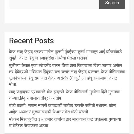
Search
Recent Posts
केज लव्ह जेहाद प्रकरणातील मुलगी मुंबईच्या कुर्ला भागातून आई वडिलांकडे
सुपूर्द. विराट हिंदू जनआक्रोश मोर्चाचा घेतला धसका
मुलीच्या केवळ एका स्टेटमेंट वरून तिचा ताबा जिहाद्याला दिला जाणार असेल
तर देवेंद्रजी भविष्यात हिंदूंच्या घरा घरात लव्ह जेहाद घडणार. केज पोलिसांच्या
भूमिकेवरून हिंदू समाजात तीव्र असंतोष.31जुलै ला हिंदू समाजाचा विराट
मोर्चा.
लव्ह जेहादच्या प्रकाराने बीड हादरले. केज पोलिसांनी मुलीला दिले मुलाच्या
ताब्यात.हिंदू समाजात तीव्र असंतोष
मोठी बातमी! समान नागरी कायद्याची तारीख ठरली! समिती स्थापन, कोण
आहेत अध्यक्ष? मुख्यमंत्र्यांची विधानसभेत मोठी घोषणी
मोहरम मिरवणुकीत ३० हजार जणांना ठार मारण्‍याचा कट उधळला; पुण्‍याच्‍या
माथेफिरू फैयाजला अटक