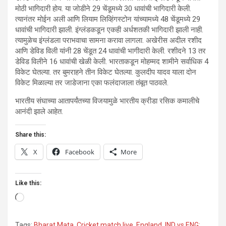
मोठी भागिदारी होय. या जोडीने 29 चेंडूमध्ये 30 धावांची भागिदारी केली.
त्यानंतर मोईन अली आणि लियाम लिव्हिंगस्टोन यांच्यामध्ये 48 चेंडूमध्ये 29
धावांची भागिदारी झाली. इंग्लंडकडून एकही अर्धशतकी भागिदारी झाली नाही.
त्यामुळेच इंग्लंडला पराभवाचा सामना करावा लागला. अखेरीस अदील रशीद
आणि डेविड विली यांनी 28 चेंडूत 24 धावांची भागीदारी केली. रशीदने 13 तर
डेविड विलीने 16 धावांची खेळी केली. भारताकडून मोहम्मद शामीने सर्वाधिक 4
विकेट घेतल्या. तर बुमराहने तीन विकेट घेतल्या. कुलदीप यादव याला दोन
विकेट मिळाल्या तर जाडेजाना एका फलंदाजाला तंबूत पाठवले.
भारतीय संघाच्या आतापर्यंतच्या विजयामुळे भारतीय क्रीडा रसिक कमालीचे
आनंदी झाले आहेत.
Share this:
X
Facebook
More
Like this:
Loading…
Tags:
Bharat Mata
,
Cricket match live
,
England
,
IND vs ENG:
,