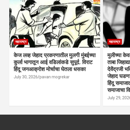
महाराष्ट्र
महाराष्ट्र
केज लव्ह जेहाद प्रकरणातील मुलगी मुंबईच्या
मुलीच्या के
कुर्ला भागातून आई वडिलांकडे सुपूर्द. विराट
ताबा जिहाद
हिंदू जनआक्रोश मोर्चाचा घेतला धसका
देवेंद्रजी भव
जेहाद घडणार
July 30, 2026
pavan mogrekar
हिंदू समाजा
समाजाचा विर
July 29, 202