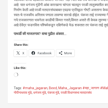
आहे. यात धनंजय मुंडेंनी आंबा कारखाना चांगला चालवून परळी तालुक्यातील ब
निर्माण केली आहे.परळी मतदारसंघाबाबत एवढया प्रतिकूल गोष्टी असताना केवळ
स्वतःचे राजकीय अस्तित्व पणाला लावण्या सारखे होईल. पंकजा ताई राज्याच्या 
नये.राजकारणात भावनेला काडीची किंमत नसते,किंमत असते ती केवळ तुमच्या रा
आहे.देवेंद्र फडनविस पश्चिमेकडून दक्षिणेकडे येऊ शकतात तर पंकजा ताई तुम
पाथर्डी की माजलगाव?
वाचा पुढील अंकात…
Share this:
X
Facebook
More
Like this:
Loading…
Tags:
#maha_jagaran
,
Beed
,
Maha_Jagaran #महा_जागरण #Ma
गोपीनाथराव मुंडे
,
धनंजय मुंडे
,
पंकजा मुंडे
,
परळी विधानसभा मतदारसंघ