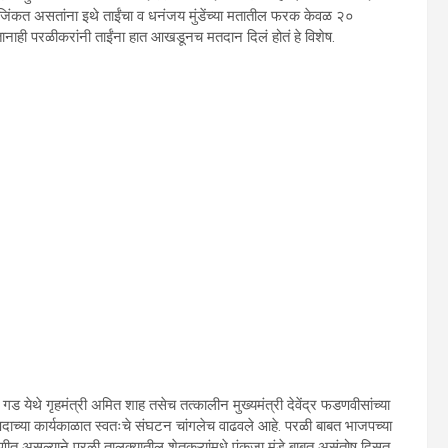
 जिंकत असतांना इथे ताईंचा व धनंजय मुंडेंच्या मतातील फरक केवळ २०
ानाही परळीकरांनी ताईंना हात आखडूनच मतदान दिलं होतं हे विशेष.
 येथे गृहमंत्री अमित शाह तसेच तत्कालीन मुख्यमंत्री देवेंद्र फडणवीसांच्या
ी पदाच्या कार्यकाळात स्वतःचे संघटन चांगलेच वाढवले आहे. परळी बाबत भाजपच्या
णीत असल्याने परळी तालुक्यातील शेतकऱ्यांमधे पंकजा मुंडे बाबत असंतोष दिसत