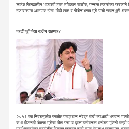
लाटेत जिल्ह्यातील भाजपची इतर उमेदवार चाळीस, पन्नास हजारांच्या फरकाने
हजाराच्याच आसपास होता. मोदी लाट व गोपीनाथराव मुंडे यांची सहानभूती असत
परळी पूर्वी पेक्षा कठीण राहणार?
२०१९ च्या निवडणुकीत परळीत पंतप्रधान नरेंद्र मोदी त्याआधी भगवान भक्ती गड
सभा होऊनही पंकजा मुंडेंचा मोठा पराभव झाला.वर्तमानात धनंजय मुंडेंनी मंत्र
पदाधिकाऱ्यांच्या देहबोलीत विश्वास जाणवत नाही त्यात वैद्यनाथ कारखाना अडच