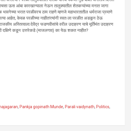
राचसा ऊस आंबा कारखान्याला नेऊन तालुक्यातील शेतकऱ्यांच्या मनात जागा
 भावनेच्या भरात परळीवरच ठाम राहणे म्हणजे महाभारतातील धर्मराजा प्रमाणे
नेत्या आहेत, केवळ परळीच्या नाहीत!त्यांनी स्वतःला परळीत अडकून ठेऊ
जकीय अस्तित्वाला.देवेंद्र फडणवीसांचे वरील उदाहरण याचे मूर्तिमंत उदाहरण
्ही दक्षिणे कडून उत्तरेकडे (माजलगाव) का येऊ शकत नाहीत?
hajagaran
,
Pankja gopinath Munde
,
Parali vaidynath
,
Politics
,