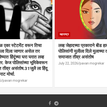
महाराष्ट्र
वळ एका स्टेटमेंट वरून तिचा
लव्ह जेहादच्या प्रकाराने बीड ह
्याला दिला जाणार असेल तर
पोलिसांनी मुलीला दिले मुलाच्या ता
िष्यात हिंदूंच्या घरा घरात लव्ह
समाजात तीव्र असंतोष
. केज पोलिसांच्या भूमिकेवरून
July 22, 2026
pavan mogrekar
त तीव्र असंतोष.31जुलै ला हिंदू
ाट मोर्चा.
6
pavan mogrekar