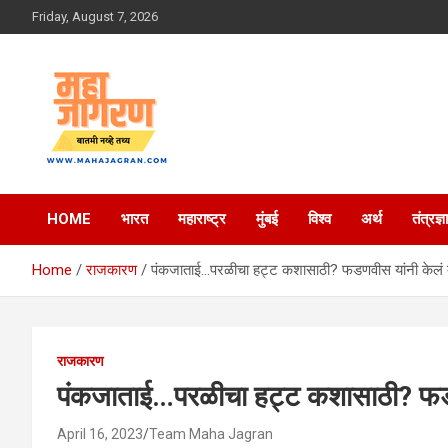
Skip
Friday, August 7, 2026
to
content
बातमी नव्हे तथ्य
महा जागरण
HOME
भारत
महाराष्ट्र
मुंबई
विश्व
अर्थ
तंत्रज्ञ
Home
राजकारण
पंकजाताई…परळीचा हट्ट कशासाठी? फडणवीस यांनी केलं ते
राजकारण
पंकजाताई…परळीचा हट्ट कशासाठी? फडणव
April 16, 2023
Team Maha Jagran