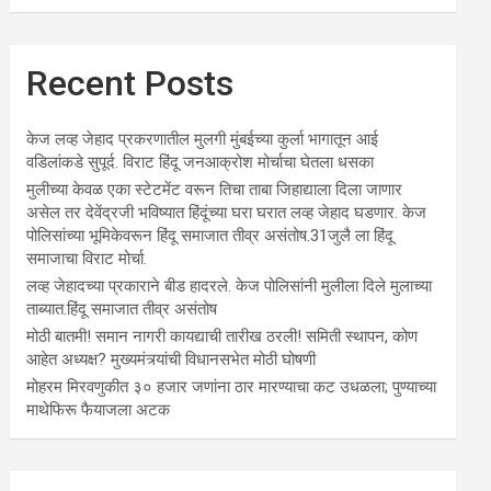
Recent Posts
केज लव्ह जेहाद प्रकरणातील मुलगी मुंबईच्या कुर्ला भागातून आई
वडिलांकडे सुपूर्द. विराट हिंदू जनआक्रोश मोर्चाचा घेतला धसका
मुलीच्या केवळ एका स्टेटमेंट वरून तिचा ताबा जिहाद्याला दिला जाणार
असेल तर देवेंद्रजी भविष्यात हिंदूंच्या घरा घरात लव्ह जेहाद घडणार. केज
पोलिसांच्या भूमिकेवरून हिंदू समाजात तीव्र असंतोष.31जुलै ला हिंदू
समाजाचा विराट मोर्चा.
लव्ह जेहादच्या प्रकाराने बीड हादरले. केज पोलिसांनी मुलीला दिले मुलाच्या
ताब्यात.हिंदू समाजात तीव्र असंतोष
मोठी बातमी! समान नागरी कायद्याची तारीख ठरली! समिती स्थापन, कोण
आहेत अध्यक्ष? मुख्यमंत्र्यांची विधानसभेत मोठी घोषणी
मोहरम मिरवणुकीत ३० हजार जणांना ठार मारण्‍याचा कट उधळला; पुण्‍याच्‍या
माथेफिरू फैयाजला अटक