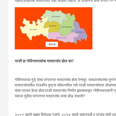
पाहिजे,वडिलांचा मतदारसंघ नाही सोडला पाहीजे, या प्रकारचे डोस देणारी गँग 
परळी हा गोपीनाथरावांचा मतदारसंघ होता का?
गोपीनाथराव मुंडे यांचा परंपरागत मतदारसंघ होता रेणापूर. मतदारसंघाच्या पुन
मतदारसंघातील राजकीय दृष्ट्या संवेदनशील गावे परळी मतदारसंघास जोडण्यात आ
यांचा पराभव केला होता.परळी मतदारसंघ निर्माण झाल्यापासून गोपीनाथरावां
पंकजा मुंडेंचा परंपरागत मतदारसंघ कसा होऊ शकतो?
२००९ साली सक्षम विरोधक नसणे, २०१४ साली सहानभूती व प्रचंड मोदी लाट 